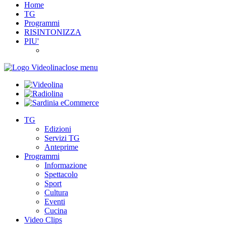
Home
TG
Programmi
RISINTONIZZA
PIU'
close menu
TG
Edizioni
Servizi TG
Anteprime
Programmi
Informazione
Spettacolo
Sport
Cultura
Eventi
Cucina
Video Clips