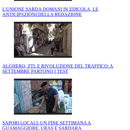
L'UNIONE SARDA DOMANI IN EDICOLA, LE
ANTICIPAZIONI DELLA REDAZIONE
ALGHERO, ZTL E RIVOLUZIONE DEL TRAFFICO: A
SETTEMBRE PARTONO I TEST
SAPORI LOCALI: UN FINE SETTIMANA A
GUAMAGGIORE, URAS E SARDARA