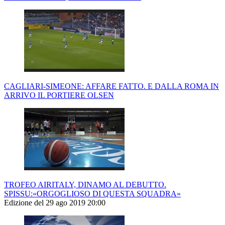
CAGLIARI-SIMEONE: AFFARE FATTO. E DALLA ROMA IN
ARRIVO IL PORTIERE OLSEN
TROFEO AIRITALY, DINAMO AL DEBUTTO.
SPISSU:«ORGOGLIOSO DI QUESTA SQUADRA»
Edizione del 29 ago 2019 20:00