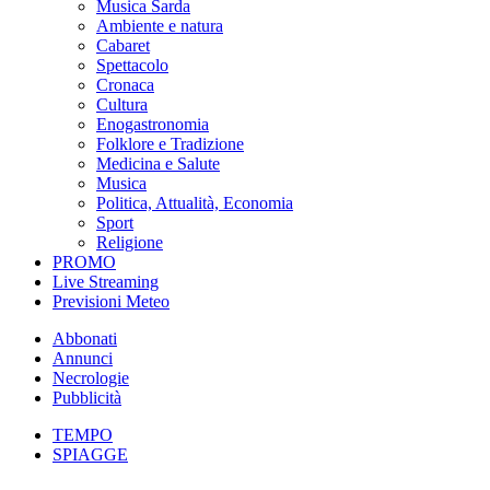
Musica Sarda
Ambiente e natura
Cabaret
Spettacolo
Cronaca
Cultura
Enogastronomia
Folklore e Tradizione
Medicina e Salute
Musica
Politica, Attualità, Economia
Sport
Religione
PROMO
Live Streaming
Previsioni Meteo
Abbonati
Annunci
Necrologie
Pubblicità
TEMPO
SPIAGGE