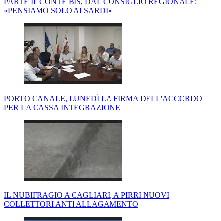
PARTE IL CONTE BIS, DAL CONSIGLIO REGIONALE:
«PENSIAMO SOLO AI SARDI»
PORTO CANALE, LUNEDÌ LA FIRMA DELL'ACCORDO
PER LA CASSA INTEGRAZIONE
IL NUBIFRAGIO A CAGLIARI, A PIRRI NUOVI
COLLETTORI ANTI ALLAGAMENTO