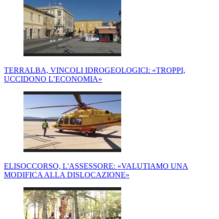
TERRALBA, VINCOLI IDROGEOLOGICI: «TROPPI,
UCCIDONO L’ECONOMIA»
ELISOCCORSO, L'ASSESSORE: «VALUTIAMO UNA
MODIFICA ALLA DISLOCAZIONE»