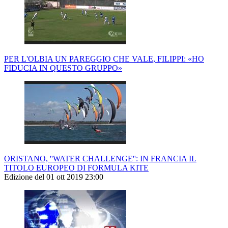
PER L'OLBIA UN PAREGGIO CHE VALE, FILIPPI: «HO
FIDUCIA IN QUESTO GRUPPO»
ORISTANO, ''WATER CHALLENGE'': IN FRANCIA IL
TITOLO EUROPEO DI FORMULA KITE
Edizione del 01 ott 2019 23:00