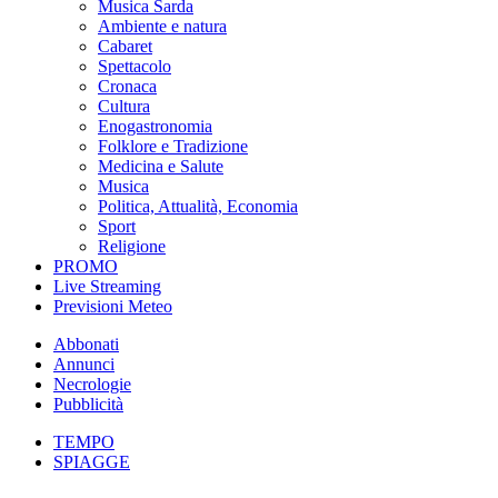
Musica Sarda
Ambiente e natura
Cabaret
Spettacolo
Cronaca
Cultura
Enogastronomia
Folklore e Tradizione
Medicina e Salute
Musica
Politica, Attualità, Economia
Sport
Religione
PROMO
Live Streaming
Previsioni Meteo
Abbonati
Annunci
Necrologie
Pubblicità
TEMPO
SPIAGGE