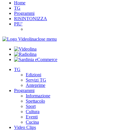
Home
TG
Programmi
RISINTONIZZA
PIU'
close menu
TG
Edizioni
Servizi TG
Anteprime
Programmi
Informazione
Spettacolo
Sport
Cultura
Eventi
Cucina
Video Clips