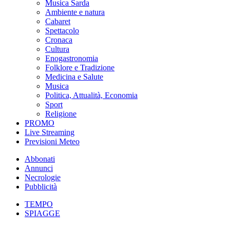
Musica Sarda
Ambiente e natura
Cabaret
Spettacolo
Cronaca
Cultura
Enogastronomia
Folklore e Tradizione
Medicina e Salute
Musica
Politica, Attualità, Economia
Sport
Religione
PROMO
Live Streaming
Previsioni Meteo
Abbonati
Annunci
Necrologie
Pubblicità
TEMPO
SPIAGGE