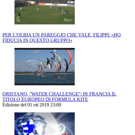
PER L'OLBIA UN PAREGGIO CHE VALE, FILIPPI: «HO
FIDUCIA IN QUESTO GRUPPO»
ORISTANO, ''WATER CHALLENGE'': IN FRANCIA IL
TITOLO EUROPEO DI FORMULA KITE
Edizione del 01 ott 2019 23:00