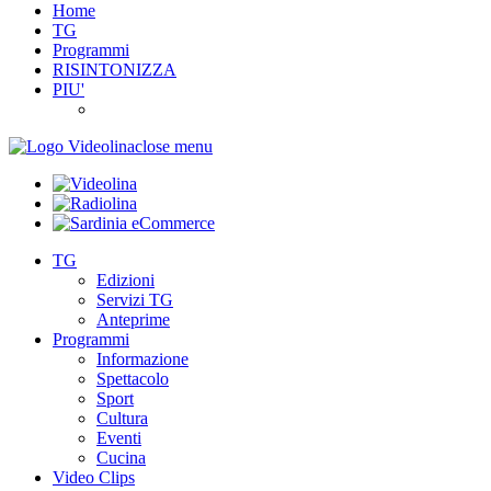
Home
TG
Programmi
RISINTONIZZA
PIU'
close menu
TG
Edizioni
Servizi TG
Anteprime
Programmi
Informazione
Spettacolo
Sport
Cultura
Eventi
Cucina
Video Clips