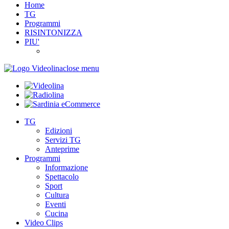
Home
TG
Programmi
RISINTONIZZA
PIU'
close menu
TG
Edizioni
Servizi TG
Anteprime
Programmi
Informazione
Spettacolo
Sport
Cultura
Eventi
Cucina
Video Clips