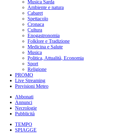
Musica Sarda
Ambiente e natura
Cabaret
Spettacolo
Cronaca
Cultura
Enogastronomia
Folklore e Tradizione
Medicina e Salute
Musica
Politica, Attualità, Economia
Sport
Religione
PROMO
Live Streaming
Previsioni Meteo
Abbonati
Annunci
Necrologie
Pubblicità
TEMPO
SPIAGGE