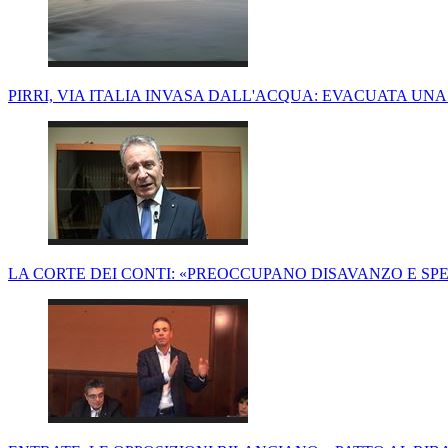
PIRRI, VIA ITALIA INVASA DALL'ACQUA: EVACUATA UN
LA CORTE DEI CONTI: «PREOCCUPANO DISAVANZO E SP