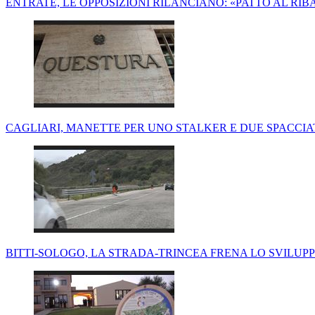
ENTRATE, LE OPPOSIZIONI RILANCIANO: «PATTO AL RIB
CAGLIARI, MANETTE PER UNO STALKER E DUE SPACCIAT
BITTI-SOLOGO, LA STRADA-TRINCEA FRENA LO SVILUP