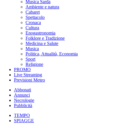
Musica Sarda
Ambiente e natura
Cabaret
Spettacolo
Cronaca
Cultura
Enogastronomia
Folklore e Tradizione
Medicina e Salute
Musica
Politica, Attualità, Economia
Sport
Religione
PROMO
Live Streaming
Previsioni Meteo
Abbonati
Annunci
Necrologie
Pubblicità
TEMPO
SPIAGGE