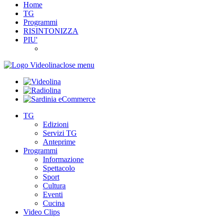
Home
TG
Programmi
RISINTONIZZA
PIU'
close menu
TG
Edizioni
Servizi TG
Anteprime
Programmi
Informazione
Spettacolo
Sport
Cultura
Eventi
Cucina
Video Clips