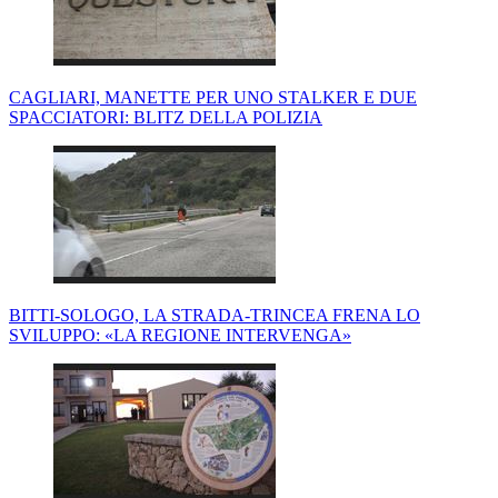
CAGLIARI, MANETTE PER UNO STALKER E DUE
SPACCIATORI: BLITZ DELLA POLIZIA
BITTI-SOLOGO, LA STRADA-TRINCEA FRENA LO
SVILUPPO: «LA REGIONE INTERVENGA»