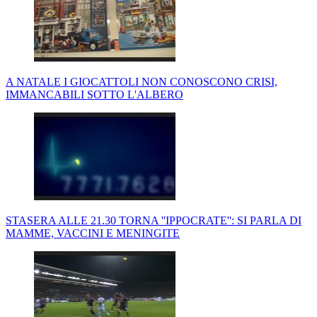
A NATALE I GIOCATTOLI NON CONOSCONO CRISI,
IMMANCABILI SOTTO L'ALBERO
STASERA ALLE 21.30 TORNA ''IPPOCRATE'': SI PARLA DI
MAMME, VACCINI E MENINGITE