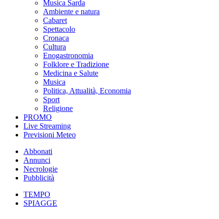
Musica Sarda
Ambiente e natura
Cabaret
Spettacolo
Cronaca
Cultura
Enogastronomia
Folklore e Tradizione
Medicina e Salute
Musica
Politica, Attualità, Economia
Sport
Religione
PROMO
Live Streaming
Previsioni Meteo
Abbonati
Annunci
Necrologie
Pubblicità
TEMPO
SPIAGGE