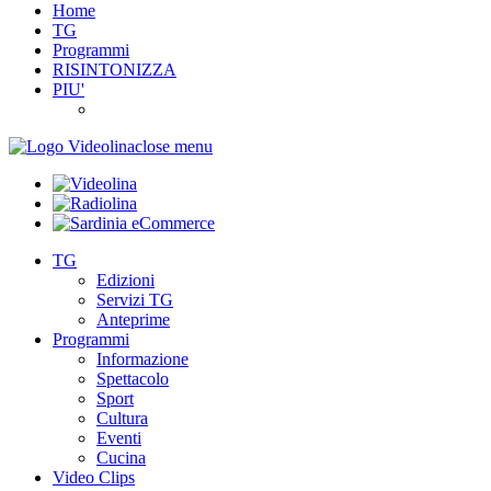
Home
TG
Programmi
RISINTONIZZA
PIU'
close menu
TG
Edizioni
Servizi TG
Anteprime
Programmi
Informazione
Spettacolo
Sport
Cultura
Eventi
Cucina
Video Clips