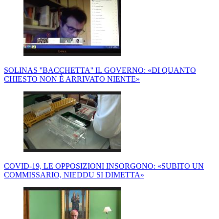
SOLINAS ''BACCHETTA'' IL GOVERNO: «DI QUANTO
CHIESTO NON È ARRIVATO NIENTE»
COVID-19, LE OPPOSIZIONI INSORGONO: «SUBITO UN
COMMISSARIO, NIEDDU SI DIMETTA»