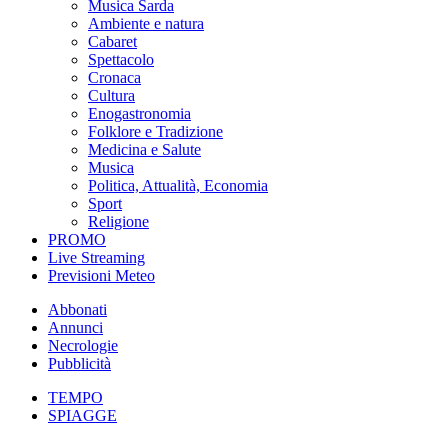
Musica Sarda
Ambiente e natura
Cabaret
Spettacolo
Cronaca
Cultura
Enogastronomia
Folklore e Tradizione
Medicina e Salute
Musica
Politica, Attualità, Economia
Sport
Religione
PROMO
Live Streaming
Previsioni Meteo
Abbonati
Annunci
Necrologie
Pubblicità
TEMPO
SPIAGGE