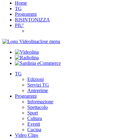
Home
TG
Programmi
RISINTONIZZA
PIU'
close menu
TG
Edizioni
Servizi TG
Anteprime
Programmi
Informazione
Spettacolo
Sport
Cultura
Eventi
Cucina
Video Clips