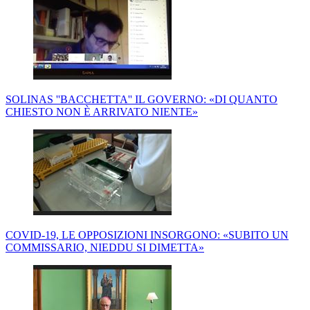
SOLINAS ''BACCHETTA'' IL GOVERNO: «DI QUANTO
CHIESTO NON È ARRIVATO NIENTE»
COVID-19, LE OPPOSIZIONI INSORGONO: «SUBITO UN
COMMISSARIO, NIEDDU SI DIMETTA»