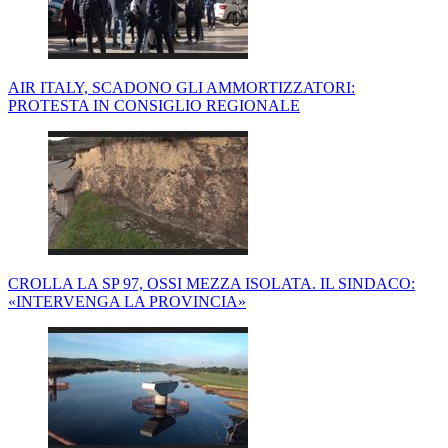
AIR ITALY, SCADONO GLI AMMORTIZZATORI:
PROTESTA IN CONSIGLIO REGIONALE
CROLLA LA SP 97, OSSI MEZZA ISOLATA. IL SINDACO:
«INTERVENGA LA PROVINCIA»