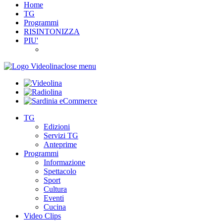
Home
TG
Programmi
RISINTONIZZA
PIU'
close menu
TG
Edizioni
Servizi TG
Anteprime
Programmi
Informazione
Spettacolo
Sport
Cultura
Eventi
Cucina
Video Clips