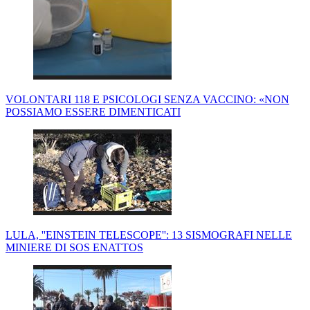
VOLONTARI 118 E PSICOLOGI SENZA VACCINO: «NON
POSSIAMO ESSERE DIMENTICATI
LULA, ''EINSTEIN TELESCOPE'': 13 SISMOGRAFI NELLE
MINIERE DI SOS ENATTOS