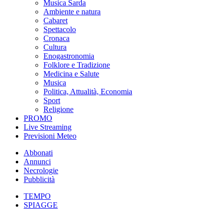
Musica Sarda
Ambiente e natura
Cabaret
Spettacolo
Cronaca
Cultura
Enogastronomia
Folklore e Tradizione
Medicina e Salute
Musica
Politica, Attualità, Economia
Sport
Religione
PROMO
Live Streaming
Previsioni Meteo
Abbonati
Annunci
Necrologie
Pubblicità
TEMPO
SPIAGGE