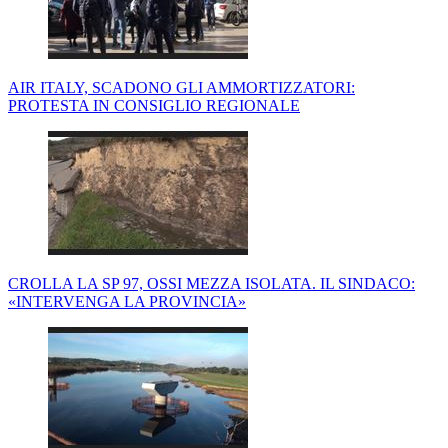
AIR ITALY, SCADONO GLI AMMORTIZZATORI:
PROTESTA IN CONSIGLIO REGIONALE
CROLLA LA SP 97, OSSI MEZZA ISOLATA. IL SINDACO:
«INTERVENGA LA PROVINCIA»