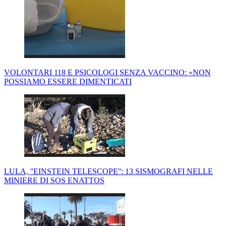
VOLONTARI 118 E PSICOLOGI SENZA VACCINO: «NON
POSSIAMO ESSERE DIMENTICATI
LULA, ''EINSTEIN TELESCOPE'': 13 SISMOGRAFI NELLE
MINIERE DI SOS ENATTOS