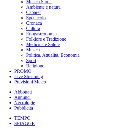
Musica Sarda
Ambiente e natura
Cabaret
Spettacolo
Cronaca
Cultura
Enogastronomia
Folklore e Tradizione
Medicina e Salute
Musica
Politica, Attualità, Economia
Sport
Religione
PROMO
Live Streaming
Previsioni Meteo
Abbonati
Annunci
Necrologie
Pubblicità
TEMPO
SPIAGGE