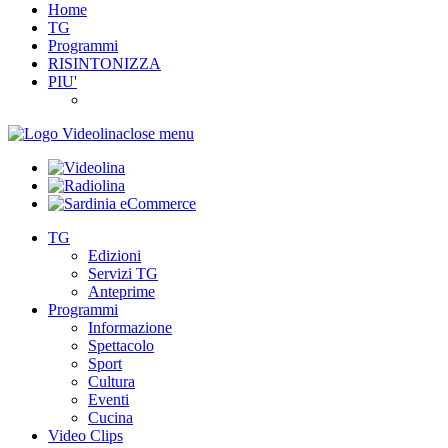
Home
TG
Programmi
RISINTONIZZA
PIU'
close menu
TG
Edizioni
Servizi TG
Anteprime
Programmi
Informazione
Spettacolo
Sport
Cultura
Eventi
Cucina
Video Clips