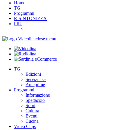
Home
TG
Programmi
RISINTONIZZA
PIU'
close menu
TG
Edizioni
Servizi TG
Anteprime
Programmi
Informazione
Spettacolo
Sport
Cultura
Eventi
Cucina
Video Clips