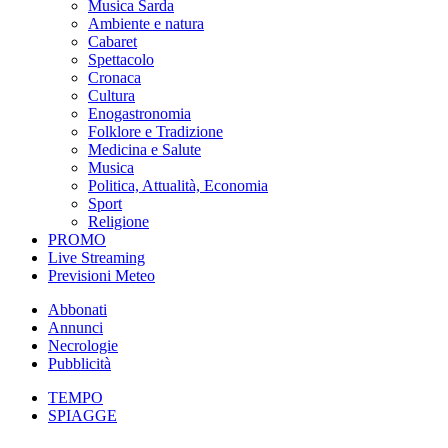
Musica Sarda
Ambiente e natura
Cabaret
Spettacolo
Cronaca
Cultura
Enogastronomia
Folklore e Tradizione
Medicina e Salute
Musica
Politica, Attualità, Economia
Sport
Religione
PROMO
Live Streaming
Previsioni Meteo
Abbonati
Annunci
Necrologie
Pubblicità
TEMPO
SPIAGGE