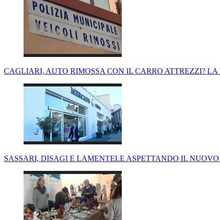
CAGLIARI, AUTO RIMOSSA CON IL CARRO ATTREZZI? L
SASSARI, DISAGI E LAMENTELE ASPETTANDO IL NUOVO