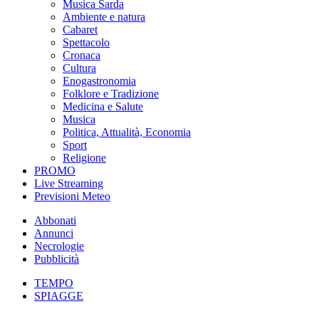
Musica Sarda
Ambiente e natura
Cabaret
Spettacolo
Cronaca
Cultura
Enogastronomia
Folklore e Tradizione
Medicina e Salute
Musica
Politica, Attualità, Economia
Sport
Religione
PROMO
Live Streaming
Previsioni Meteo
Abbonati
Annunci
Necrologie
Pubblicità
TEMPO
SPIAGGE