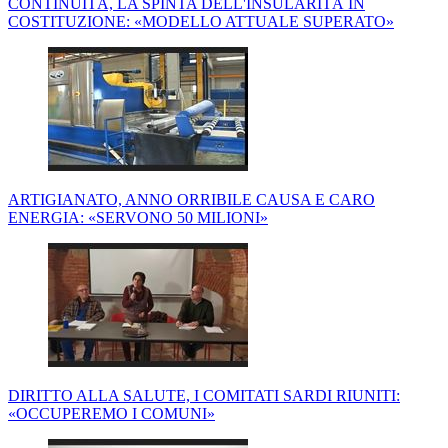
CONTINUITÀ, LA SPINTA DELL'INSULARITÀ IN
COSTITUZIONE: «MODELLO ATTUALE SUPERATO»
ARTIGIANATO, ANNO ORRIBILE CAUSA E CARO
ENERGIA: «SERVONO 50 MILIONI»
DIRITTO ALLA SALUTE, I COMITATI SARDI RIUNITI:
«OCCUPEREMO I COMUNI»