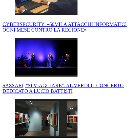
CYBERSECURITY: «60MILA ATTACCHI INFORMATICI
OGNI MESE CONTRO LA REGIONE»
SASSARI, ''SÌ VIAGGIARE'': AL VERDI IL CONCERTO
DEDICATO A LUCIO BATTISTI