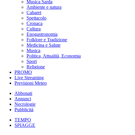
Musica Sarda
Ambiente e natura
Cabaret
Spettacolo
Cronaca
Cultura
Enogastronomia
Folklore e Tradizione
Medicina e Salute
Musica
Politica, Attualità, Economia
Sport
Religione
PROMO
Live Streaming
Previsioni Meteo
Abbonati
Annunci
Necrologie
Pubblicità
TEMPO
SPIAGGE