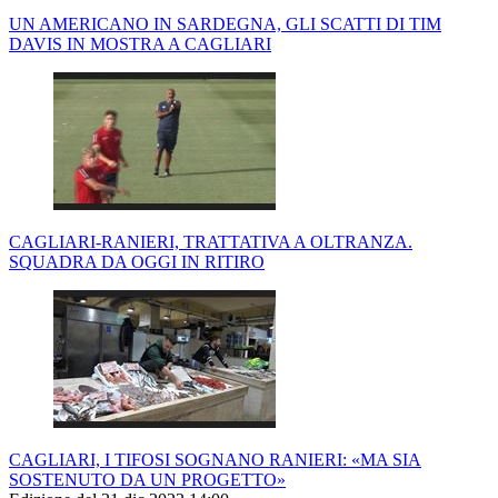
UN AMERICANO IN SARDEGNA, GLI SCATTI DI TIM
DAVIS IN MOSTRA A CAGLIARI
CAGLIARI-RANIERI, TRATTATIVA A OLTRANZA.
SQUADRA DA OGGI IN RITIRO
CAGLIARI, I TIFOSI SOGNANO RANIERI: «MA SIA
SOSTENUTO DA UN PROGETTO»