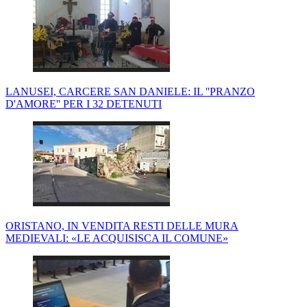
LANUSEI, CARCERE SAN DANIELE: IL ''PRANZO
D'AMORE'' PER I 32 DETENUTI
ORISTANO, IN VENDITA RESTI DELLE MURA
MEDIEVALI: «LE ACQUISISCA IL COMUNE»