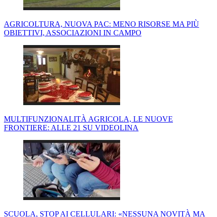
AGRICOLTURA, NUOVA PAC: MENO RISORSE MA PIÙ
OBIETTIVI, ASSOCIAZIONI IN CAMPO
MULTIFUNZIONALITÀ AGRICOLA, LE NUOVE
FRONTIERE: ALLE 21 SU VIDEOLINA
SCUOLA, STOP AI CELLULARI: «NESSUNA NOVITÀ MA