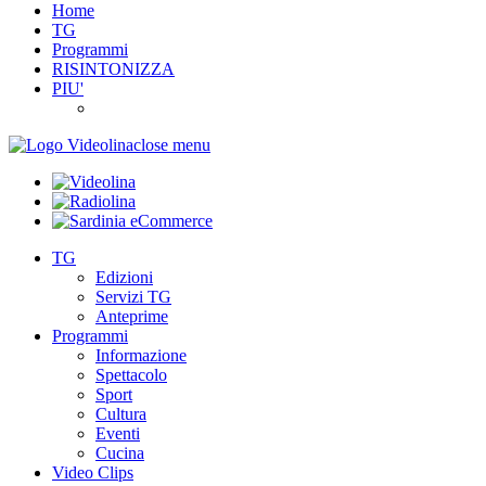
Home
TG
Programmi
RISINTONIZZA
PIU'
close menu
TG
Edizioni
Servizi TG
Anteprime
Programmi
Informazione
Spettacolo
Sport
Cultura
Eventi
Cucina
Video Clips