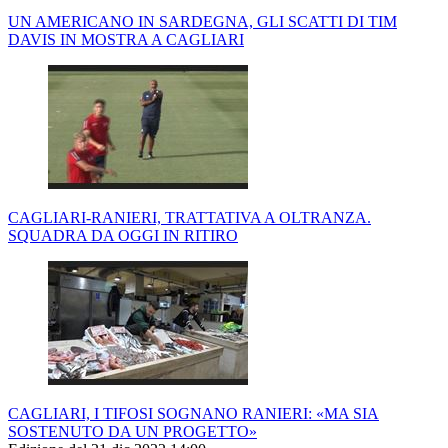
UN AMERICANO IN SARDEGNA, GLI SCATTI DI TIM
DAVIS IN MOSTRA A CAGLIARI
CAGLIARI-RANIERI, TRATTATIVA A OLTRANZA.
SQUADRA DA OGGI IN RITIRO
CAGLIARI, I TIFOSI SOGNANO RANIERI: «MA SIA
SOSTENUTO DA UN PROGETTO»