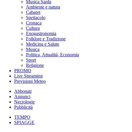
Musica Sarda
Ambiente e natura
Cabaret
Spettacolo
Cronaca
Cultura
Enogastronomia
Folklore e Tradizione
Medicina e Salute
Musica
Politica, Attualità, Economia
Sport
Religione
PROMO
Live Streaming
Previsioni Meteo
Abbonati
Annunci
Necrologie
Pubblicità
TEMPO
SPIAGGE