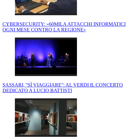
CYBERSECURITY: «60MILA ATTACCHI INFORMATICI
OGNI MESE CONTRO LA REGIONE»
SASSARI, ''SÌ VIAGGIARE'': AL VERDI IL CONCERTO
DEDICATO A LUCIO BATTISTI