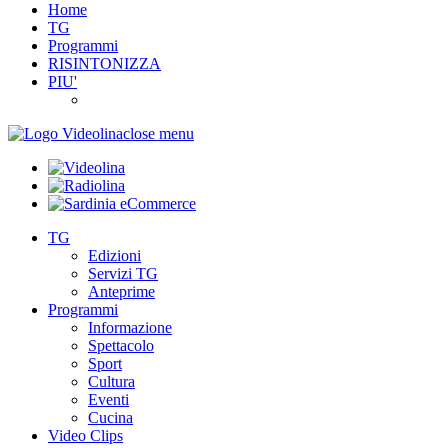
Home
TG
Programmi
RISINTONIZZA
PIU'
close menu
TG
Edizioni
Servizi TG
Anteprime
Programmi
Informazione
Spettacolo
Sport
Cultura
Eventi
Cucina
Video Clips