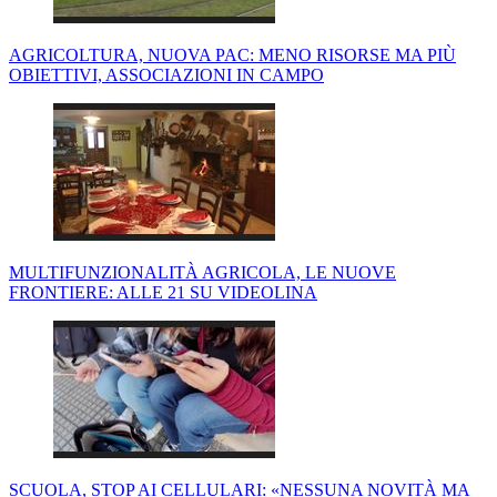
AGRICOLTURA, NUOVA PAC: MENO RISORSE MA PIÙ
OBIETTIVI, ASSOCIAZIONI IN CAMPO
MULTIFUNZIONALITÀ AGRICOLA, LE NUOVE
FRONTIERE: ALLE 21 SU VIDEOLINA
SCUOLA, STOP AI CELLULARI: «NESSUNA NOVITÀ MA