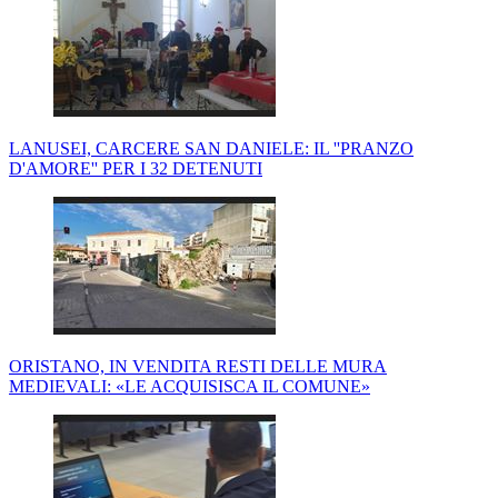
LANUSEI, CARCERE SAN DANIELE: IL ''PRANZO
D'AMORE'' PER I 32 DETENUTI
ORISTANO, IN VENDITA RESTI DELLE MURA
MEDIEVALI: «LE ACQUISISCA IL COMUNE»