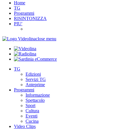
Home
TG
Programmi
RISINTONIZZA
PIU'
close menu
TG
Edizioni
Servizi TG
Anteprime
Programmi
Informazione
Spettacolo
Sport
Cultura
Eventi
Cucina
Video Clips