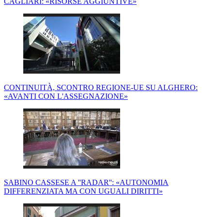
CAGLIARI: «RISORSE AGGIUNTIVE»
CONTINUITÀ, SCONTRO REGIONE-UE SU ALGHERO:
«AVANTI CON L'ASSEGNAZIONE»
SABINO CASSESE A ''RADAR'': «AUTONOMIA
DIFFERENZIATA MA CON UGUALI DIRITTI»