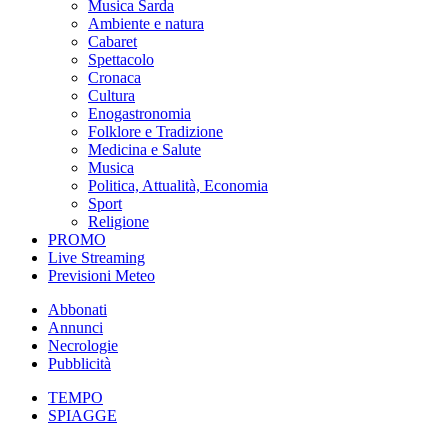
Musica Sarda
Ambiente e natura
Cabaret
Spettacolo
Cronaca
Cultura
Enogastronomia
Folklore e Tradizione
Medicina e Salute
Musica
Politica, Attualità, Economia
Sport
Religione
PROMO
Live Streaming
Previsioni Meteo
Abbonati
Annunci
Necrologie
Pubblicità
TEMPO
SPIAGGE