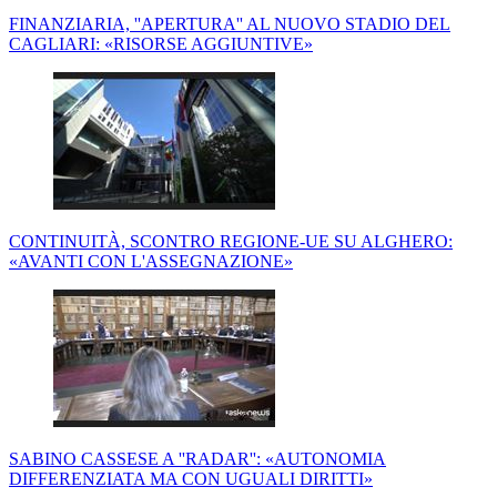
FINANZIARIA, ''APERTURA'' AL NUOVO STADIO DEL
CAGLIARI: «RISORSE AGGIUNTIVE»
CONTINUITÀ, SCONTRO REGIONE-UE SU ALGHERO:
«AVANTI CON L'ASSEGNAZIONE»
SABINO CASSESE A ''RADAR'': «AUTONOMIA
DIFFERENZIATA MA CON UGUALI DIRITTI»