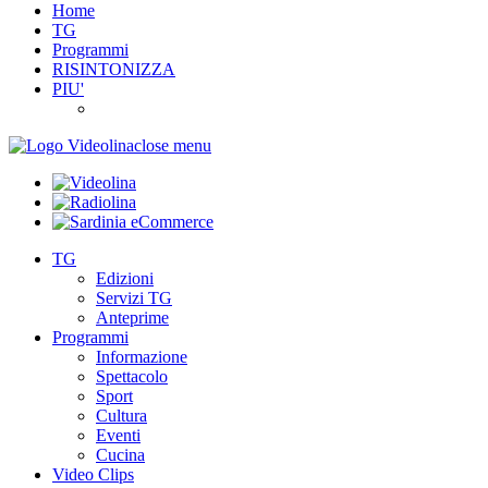
Home
TG
Programmi
RISINTONIZZA
PIU'
close menu
TG
Edizioni
Servizi TG
Anteprime
Programmi
Informazione
Spettacolo
Sport
Cultura
Eventi
Cucina
Video Clips