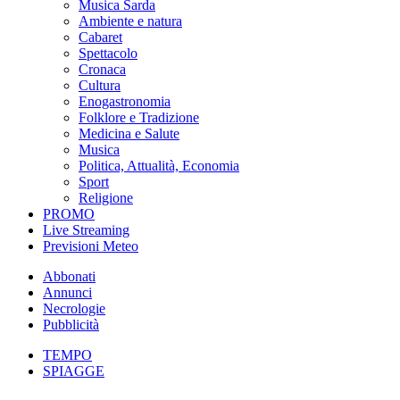
Musica Sarda
Ambiente e natura
Cabaret
Spettacolo
Cronaca
Cultura
Enogastronomia
Folklore e Tradizione
Medicina e Salute
Musica
Politica, Attualità, Economia
Sport
Religione
PROMO
Live Streaming
Previsioni Meteo
Abbonati
Annunci
Necrologie
Pubblicità
TEMPO
SPIAGGE