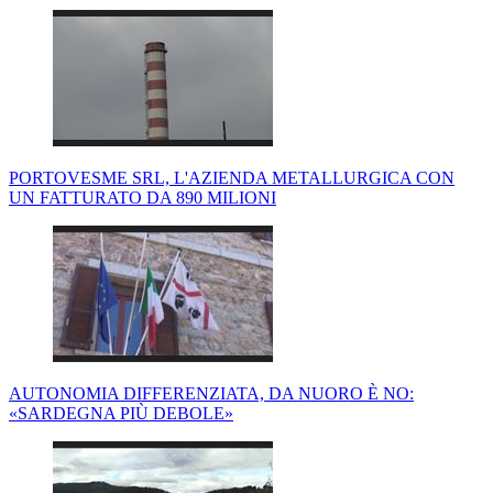
PORTOVESME SRL, L'AZIENDA METALLURGICA CON
UN FATTURATO DA 890 MILIONI
AUTONOMIA DIFFERENZIATA, DA NUORO È NO:
«SARDEGNA PIÙ DEBOLE»