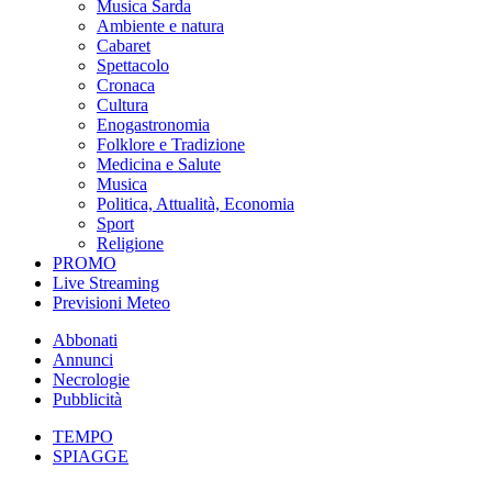
Musica Sarda
Ambiente e natura
Cabaret
Spettacolo
Cronaca
Cultura
Enogastronomia
Folklore e Tradizione
Medicina e Salute
Musica
Politica, Attualità, Economia
Sport
Religione
PROMO
Live Streaming
Previsioni Meteo
Abbonati
Annunci
Necrologie
Pubblicità
TEMPO
SPIAGGE