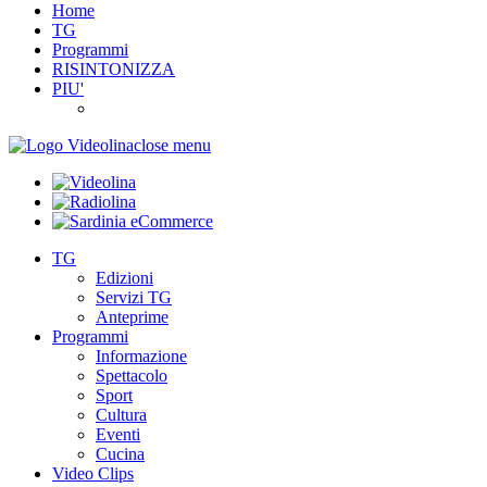
Home
TG
Programmi
RISINTONIZZA
PIU'
close menu
TG
Edizioni
Servizi TG
Anteprime
Programmi
Informazione
Spettacolo
Sport
Cultura
Eventi
Cucina
Video Clips