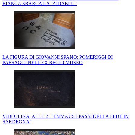
BIANCA SBARCA LA ''AIDABLU''
LA FIGURA DI GIOVANNI SPANO: POMERIGGI DI
PAESAGGI NELL'EX REGIO MUSEO
VIDEOLINA, ALLE 21 ''EMMAUS I PASSI DELLA FEDE IN
SARDEGNA''