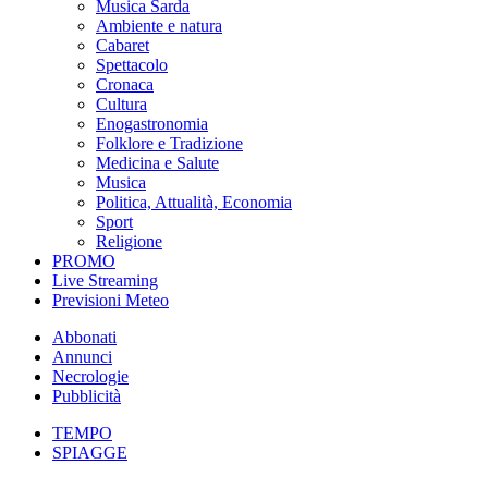
Musica Sarda
Ambiente e natura
Cabaret
Spettacolo
Cronaca
Cultura
Enogastronomia
Folklore e Tradizione
Medicina e Salute
Musica
Politica, Attualità, Economia
Sport
Religione
PROMO
Live Streaming
Previsioni Meteo
Abbonati
Annunci
Necrologie
Pubblicità
TEMPO
SPIAGGE