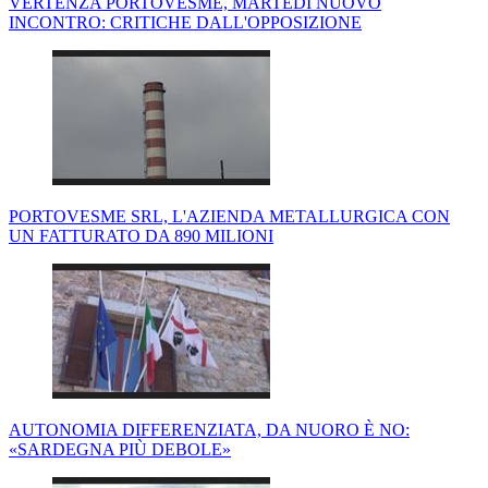
VERTENZA PORTOVESME, MARTEDÌ NUOVO
INCONTRO: CRITICHE DALL'OPPOSIZIONE
PORTOVESME SRL, L'AZIENDA METALLURGICA CON
UN FATTURATO DA 890 MILIONI
AUTONOMIA DIFFERENZIATA, DA NUORO È NO:
«SARDEGNA PIÙ DEBOLE»