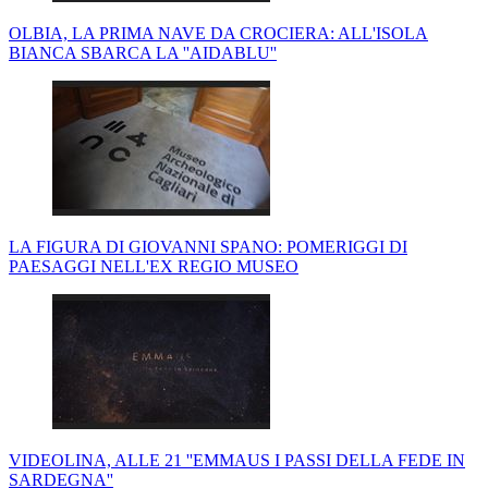
OLBIA, LA PRIMA NAVE DA CROCIERA: ALL'ISOLA
BIANCA SBARCA LA ''AIDABLU''
LA FIGURA DI GIOVANNI SPANO: POMERIGGI DI
PAESAGGI NELL'EX REGIO MUSEO
VIDEOLINA, ALLE 21 ''EMMAUS I PASSI DELLA FEDE IN
SARDEGNA''