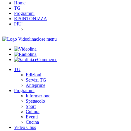
Home
TG
Programmi
RISINTONIZZA
PIU'
close menu
TG
Edizioni
Servizi TG
Anteprime
Programmi
Informazione
Spettacolo
Sport
Cultura
Eventi
Cucina
Video Clips