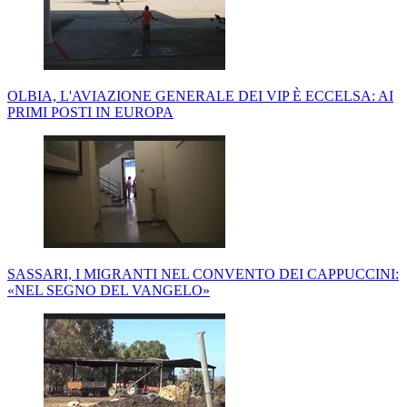
OLBIA, L'AVIAZIONE GENERALE DEI VIP È ECCELSA: AI
PRIMI POSTI IN EUROPA
SASSARI, I MIGRANTI NEL CONVENTO DEI CAPPUCCINI:
«NEL SEGNO DEL VANGELO»