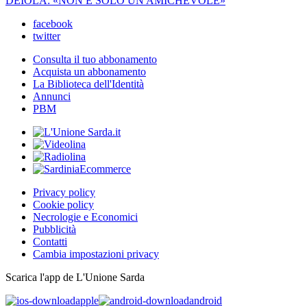
DEIOLA: «NON È SOLO UN'AMICHEVOLE»
facebook
twitter
Consulta il tuo abbonamento
Acquista un abbonamento
La Biblioteca dell'Identità
Annunci
PBM
Privacy policy
Cookie policy
Necrologie e Economici
Pubblicità
Contatti
Cambia impostazioni privacy
Scarica l'app de L'Unione Sarda
apple
android