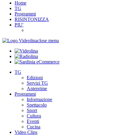
Home
TG
Programmi
RISINTONIZZA
PIU'
close menu
TG
Edizioni
Servizi TG
Anteprime
Programmi
Informazione
Spettacolo
Sport
Cultura
Eventi
Cucina
Video Clips