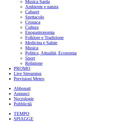
Musica Sarda
Ambiente e natura
Cabaret
Spettacolo
Cronaca
Cultura
Enogastronomia
Folklore e Tradizione
Medicina e Salute
Musica
Politica, Attualità, Economia
Sport
Religione
PROMO
Live Streaming
Previsioni Meteo
Abbonati
Annunci
Necrologie
Pubblicità
TEMPO
SPIAGGE