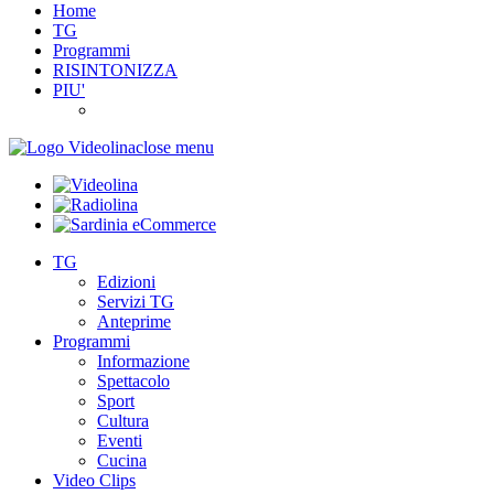
Home
TG
Programmi
RISINTONIZZA
PIU'
close menu
TG
Edizioni
Servizi TG
Anteprime
Programmi
Informazione
Spettacolo
Sport
Cultura
Eventi
Cucina
Video Clips