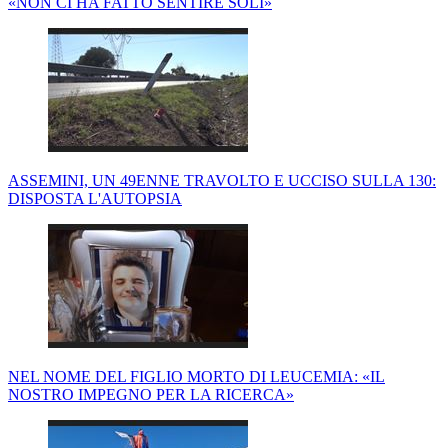
«NON CI HA FATTO SENTIRE SOLI»
ASSEMINI, UN 49ENNE TRAVOLTO E UCCISO SULLA 130:
DISPOSTA L'AUTOPSIA
NEL NOME DEL FIGLIO MORTO DI LEUCEMIA: «IL
NOSTRO IMPEGNO PER LA RICERCA»