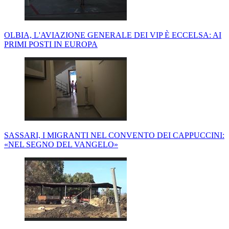
OLBIA, L'AVIAZIONE GENERALE DEI VIP È ECCELSA: AI
PRIMI POSTI IN EUROPA
SASSARI, I MIGRANTI NEL CONVENTO DEI CAPPUCCINI:
«NEL SEGNO DEL VANGELO»