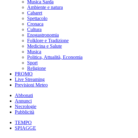
Musica Sarda
Ambiente e natura
Cabaret
Spettacolo
Cronaca
Cultura
Enogastronomia
Folklore e Tradizione
Medicina e Salute
Musica
Politica, Attualità, Economia
Sport
Religione
PROMO
Live Streaming
Previsioni Meteo
Abbonati
Annunci
Necrologie
Pubblicità
TEMPO
SPIAGGE