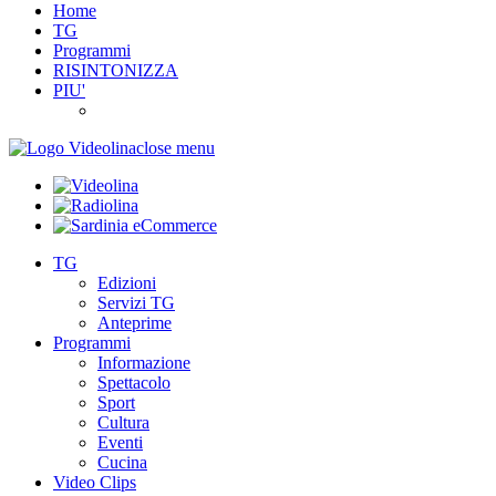
Home
TG
Programmi
RISINTONIZZA
PIU'
close menu
TG
Edizioni
Servizi TG
Anteprime
Programmi
Informazione
Spettacolo
Sport
Cultura
Eventi
Cucina
Video Clips