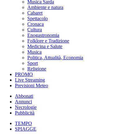
Musica Sarda
Ambiente e natura
Cabaret
Spettacolo
Cronaca
Cultura
Enogastronomia
Folklore e Tradizione
Medicina e Salute
Musica
Politica, Attualità, Economia
Sport
Religione
PROMO
Live Streaming
Previsioni Meteo
Abbonati
Annunci
Necrologie
Pubblicità
TEMPO
SPIAGGE