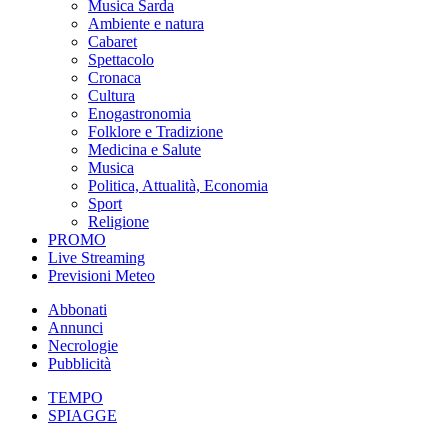
Musica Sarda
Ambiente e natura
Cabaret
Spettacolo
Cronaca
Cultura
Enogastronomia
Folklore e Tradizione
Medicina e Salute
Musica
Politica, Attualità, Economia
Sport
Religione
PROMO
Live Streaming
Previsioni Meteo
Abbonati
Annunci
Necrologie
Pubblicità
TEMPO
SPIAGGE