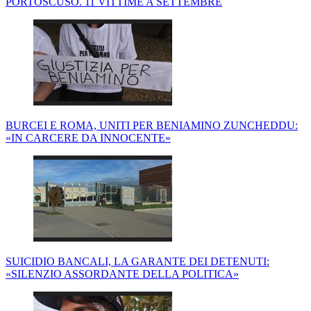
PORTOSCUSO. 11 VITTIME A SETTEMBRE
BURCEI E ROMA, UNITI PER BENIAMINO ZUNCHEDDU:
«IN CARCERE DA INNOCENTE»
SUICIDIO BANCALI, LA GARANTE DEI DETENUTI:
«SILENZIO ASSORDANTE DELLA POLITICA»