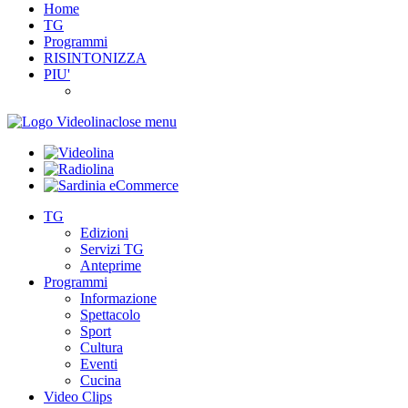
Home
TG
Programmi
RISINTONIZZA
PIU'
close menu
TG
Edizioni
Servizi TG
Anteprime
Programmi
Informazione
Spettacolo
Sport
Cultura
Eventi
Cucina
Video Clips