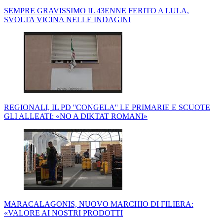
SEMPRE GRAVISSIMO IL 43ENNE FERITO A LULA,
SVOLTA VICINA NELLE INDAGINI
REGIONALI, IL PD ''CONGELA'' LE PRIMARIE E SCUOTE
GLI ALLEATI: «NO A DIKTAT ROMANI»
MARACALAGONIS, NUOVO MARCHIO DI FILIERA:
«VALORE AI NOSTRI PRODOTTI