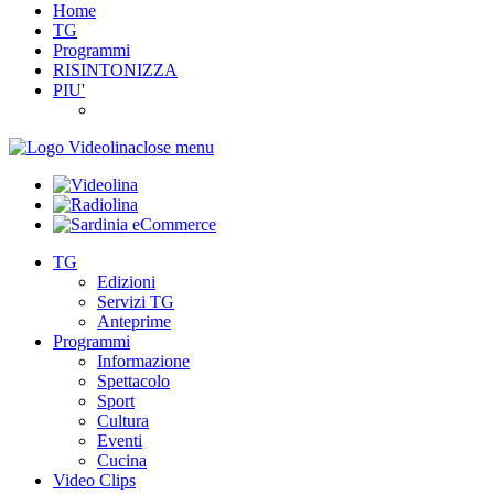
Home
TG
Programmi
RISINTONIZZA
PIU'
close menu
TG
Edizioni
Servizi TG
Anteprime
Programmi
Informazione
Spettacolo
Sport
Cultura
Eventi
Cucina
Video Clips