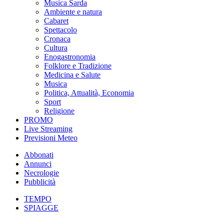
Musica Sarda
Ambiente e natura
Cabaret
Spettacolo
Cronaca
Cultura
Enogastronomia
Folklore e Tradizione
Medicina e Salute
Musica
Politica, Attualità, Economia
Sport
Religione
PROMO
Live Streaming
Previsioni Meteo
Abbonati
Annunci
Necrologie
Pubblicità
TEMPO
SPIAGGE