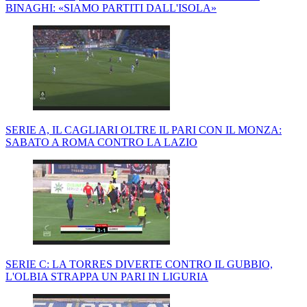
BINAGHI: «SIAMO PARTITI DALL'ISOLA»
SERIE A, IL CAGLIARI OLTRE IL PARI CON IL MONZA:
SABATO A ROMA CONTRO LA LAZIO
SERIE C: LA TORRES DIVERTE CONTRO IL GUBBIO,
L'OLBIA STRAPPA UN PARI IN LIGURIA