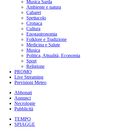
Musica Sarda
Ambiente e natura
Cabaret
Spettacolo
Cronaca
Cultura
Enogastronomia
Folklore e Tradizione
Medicina e Salute
Musica
Politica, Attualità, Economia
Sport
Religione
PROMO
Live Streaming
Previsioni Meteo
Abbonati
Annunci
Necrologie
Pubblicità
TEMPO
SPIAGGE