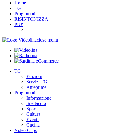
Home
TG
Programmi
RISINTONIZZA
PIU'
close menu
TG
Edizioni
Servizi TG
Anteprime
Programmi
Informazione
Spettacolo
Sport
Cultura
Eventi
Cucina
Video Clips