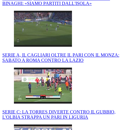
BINAGHI: «SIAMO PARTITI DALL'ISOLA»
SERIE A, IL CAGLIARI OLTRE IL PARI CON IL MONZA:
SABATO A ROMA CONTRO LA LAZIO
SERIE C: LA TORRES DIVERTE CONTRO IL GUBBIO,
L'OLBIA STRAPPA UN PARI IN LIGURIA