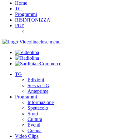
Home
TG
Programmi
RISINTONIZZA
PIU'
close menu
TG
Edizioni
Servizi TG
Anteprime
Programmi
Informazione
Spettacolo
Sport
Cultura
Eventi
Cucina
Video Clips