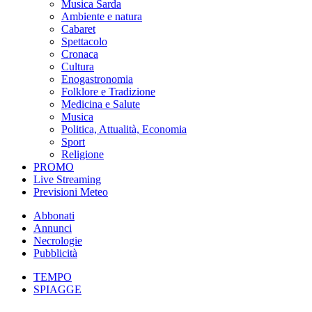
Musica Sarda
Ambiente e natura
Cabaret
Spettacolo
Cronaca
Cultura
Enogastronomia
Folklore e Tradizione
Medicina e Salute
Musica
Politica, Attualità, Economia
Sport
Religione
PROMO
Live Streaming
Previsioni Meteo
Abbonati
Annunci
Necrologie
Pubblicità
TEMPO
SPIAGGE