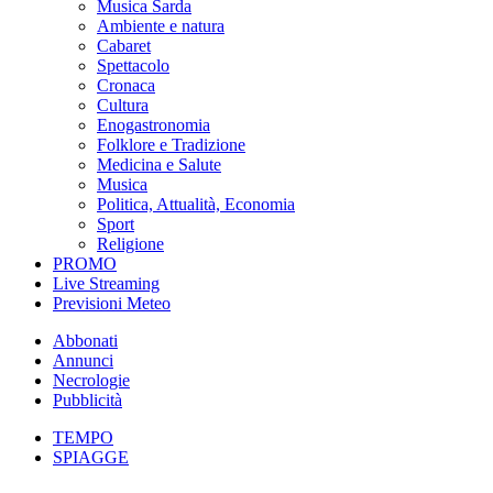
Musica Sarda
Ambiente e natura
Cabaret
Spettacolo
Cronaca
Cultura
Enogastronomia
Folklore e Tradizione
Medicina e Salute
Musica
Politica, Attualità, Economia
Sport
Religione
PROMO
Live Streaming
Previsioni Meteo
Abbonati
Annunci
Necrologie
Pubblicità
TEMPO
SPIAGGE