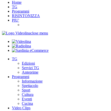
Home
TG
Programmi
RISINTONIZZA
PIU'
close menu
TG
Edizioni
Servizi TG
Anteprime
Programmi
Informazione
Spettacolo
Sport
Cultura
Eventi
Cucina
Video Clips