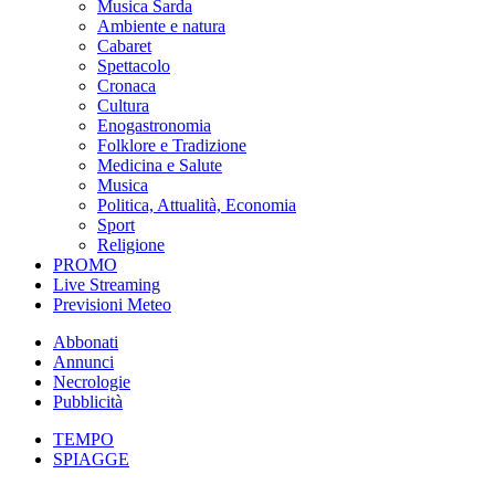
Musica Sarda
Ambiente e natura
Cabaret
Spettacolo
Cronaca
Cultura
Enogastronomia
Folklore e Tradizione
Medicina e Salute
Musica
Politica, Attualità, Economia
Sport
Religione
PROMO
Live Streaming
Previsioni Meteo
Abbonati
Annunci
Necrologie
Pubblicità
TEMPO
SPIAGGE