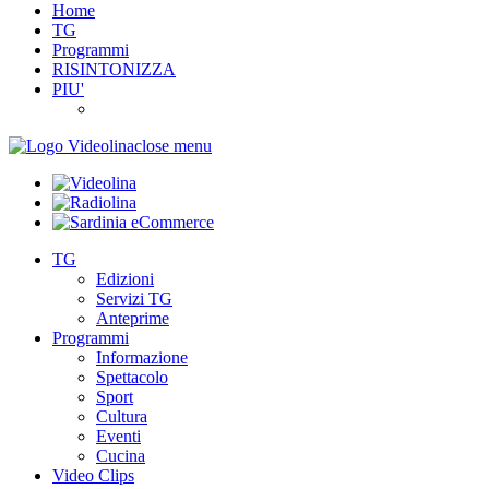
Home
TG
Programmi
RISINTONIZZA
PIU'
close menu
TG
Edizioni
Servizi TG
Anteprime
Programmi
Informazione
Spettacolo
Sport
Cultura
Eventi
Cucina
Video Clips