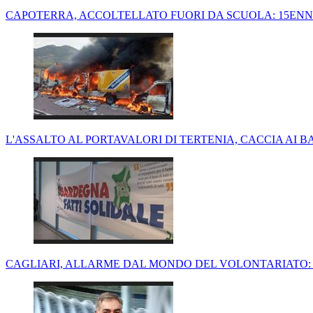
CAPOTERRA, ACCOLTELLATO FUORI DA SCUOLA: 15ENNE
L'ASSALTO AL PORTAVALORI DI TERTENIA, CACCIA AI B
CAGLIARI, ALLARME DAL MONDO DEL VOLONTARIATO: