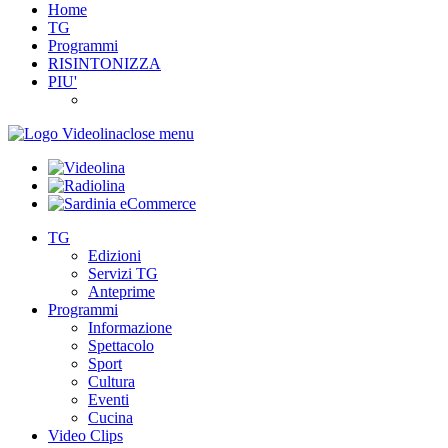
Home
TG
Programmi
RISINTONIZZA
PIU'
close menu
TG
Edizioni
Servizi TG
Anteprime
Programmi
Informazione
Spettacolo
Sport
Cultura
Eventi
Cucina
Video Clips