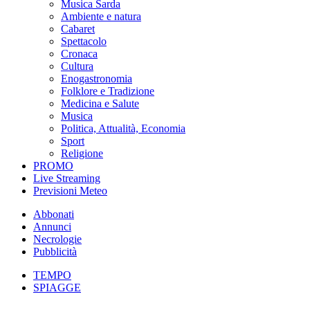
Musica Sarda
Ambiente e natura
Cabaret
Spettacolo
Cronaca
Cultura
Enogastronomia
Folklore e Tradizione
Medicina e Salute
Musica
Politica, Attualità, Economia
Sport
Religione
PROMO
Live Streaming
Previsioni Meteo
Abbonati
Annunci
Necrologie
Pubblicità
TEMPO
SPIAGGE