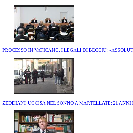
PROCESSO IN VATICANO, I LEGALI DI BECCIU: «ASSOL
ZEDDIANI, UCCISA NEL SONNO A MARTELLATE: 21 ANNI