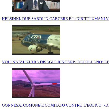
HELSINKI, DUE SARDI IN CARCERE E I «DIRITTI UMANI 
VOLI NATALIZI TRA DISAGI E RINCARI: ''DECOLLANO'' LE
GONNESA, COMUNE E COMITATO CONTRO L’EOLICO: «D