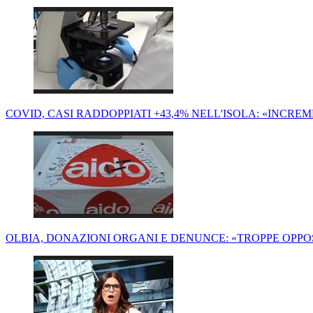
COVID, CASI RADDOPPIATI +43,4% NELL'ISOLA: «INCRE
OLBIA, DONAZIONI ORGANI E DENUNCE: «TROPPE OPPO