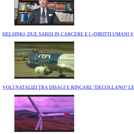
HELSINKI, DUE SARDI IN CARCERE E I «DIRITTI UMANI 
VOLI NATALIZI TRA DISAGI E RINCARI: ''DECOLLANO'' LE