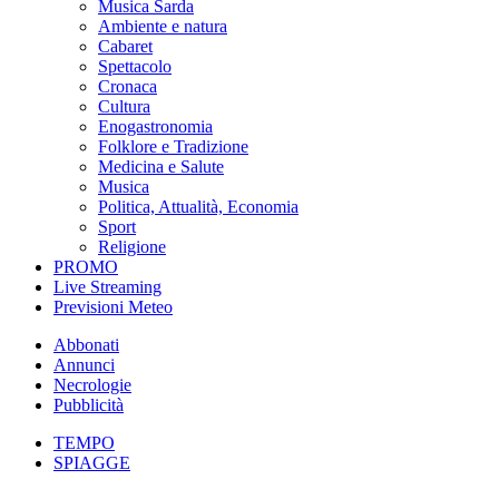
Musica Sarda
Ambiente e natura
Cabaret
Spettacolo
Cronaca
Cultura
Enogastronomia
Folklore e Tradizione
Medicina e Salute
Musica
Politica, Attualità, Economia
Sport
Religione
PROMO
Live Streaming
Previsioni Meteo
Abbonati
Annunci
Necrologie
Pubblicità
TEMPO
SPIAGGE