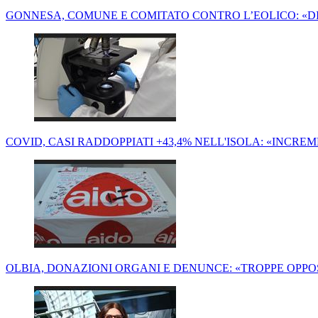
GONNESA, COMUNE E COMITATO CONTRO L’EOLICO: «D
COVID, CASI RADDOPPIATI +43,4% NELL'ISOLA: «INCRE
OLBIA, DONAZIONI ORGANI E DENUNCE: «TROPPE OPPO