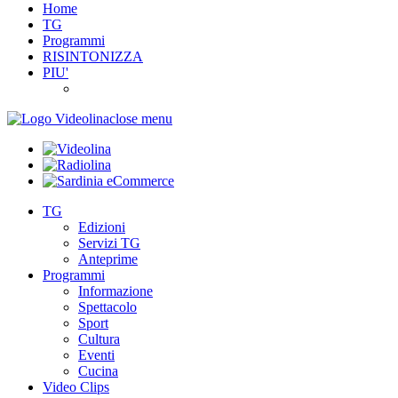
Home
TG
Programmi
RISINTONIZZA
PIU'
close menu
TG
Edizioni
Servizi TG
Anteprime
Programmi
Informazione
Spettacolo
Sport
Cultura
Eventi
Cucina
Video Clips