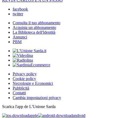
KEVIN CARLOS È A UN PASSO
facebook
twitter
Consulta il tuo abbonamento
Acquista un abbonamento
La Biblioteca dell'Identità
Annunci
PBM
Privacy policy
Cookie policy
Necrologie e Economici
Pubblicità
Contatti
Cambia impostazioni privacy
Scarica l'app de L'Unione Sarda
apple
android