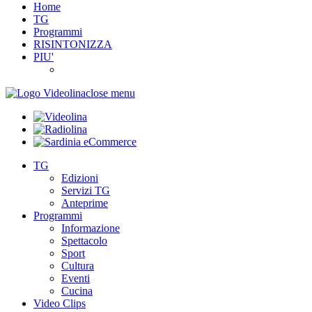
Home
TG
Programmi
RISINTONIZZA
PIU'
close menu
TG
Edizioni
Servizi TG
Anteprime
Programmi
Informazione
Spettacolo
Sport
Cultura
Eventi
Cucina
Video Clips