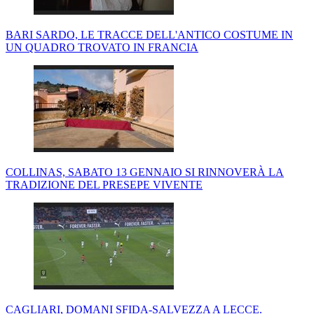
BARI SARDO, LE TRACCE DELL'ANTICO COSTUME IN
UN QUADRO TROVATO IN FRANCIA
COLLINAS, SABATO 13 GENNAIO SI RINNOVERÀ LA
TRADIZIONE DEL PRESEPE VIVENTE
CAGLIARI, DOMANI SFIDA-SALVEZZA A LECCE.