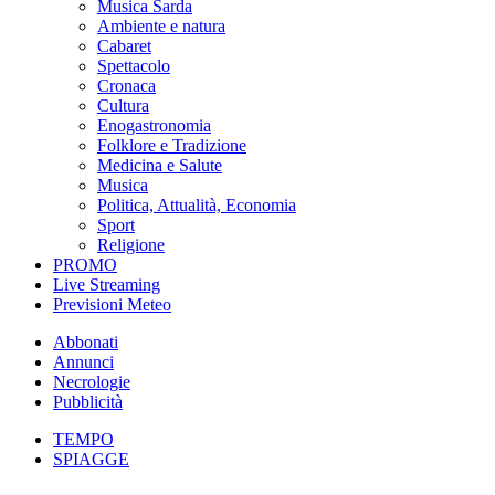
Musica Sarda
Ambiente e natura
Cabaret
Spettacolo
Cronaca
Cultura
Enogastronomia
Folklore e Tradizione
Medicina e Salute
Musica
Politica, Attualità, Economia
Sport
Religione
PROMO
Live Streaming
Previsioni Meteo
Abbonati
Annunci
Necrologie
Pubblicità
TEMPO
SPIAGGE