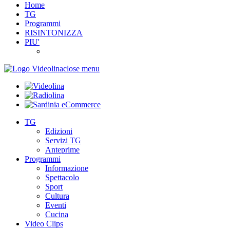
Home
TG
Programmi
RISINTONIZZA
PIU'
close menu
TG
Edizioni
Servizi TG
Anteprime
Programmi
Informazione
Spettacolo
Sport
Cultura
Eventi
Cucina
Video Clips