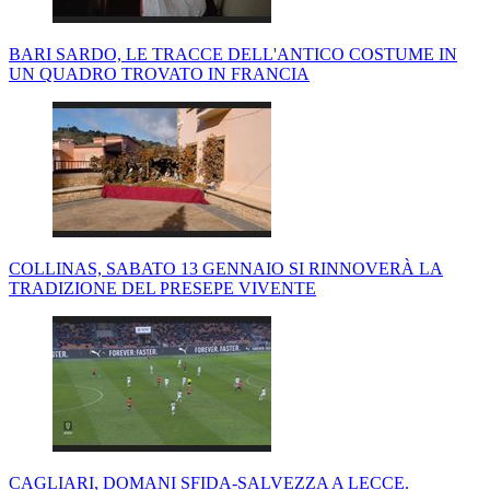
BARI SARDO, LE TRACCE DELL'ANTICO COSTUME IN
UN QUADRO TROVATO IN FRANCIA
COLLINAS, SABATO 13 GENNAIO SI RINNOVERÀ LA
TRADIZIONE DEL PRESEPE VIVENTE
CAGLIARI, DOMANI SFIDA-SALVEZZA A LECCE.