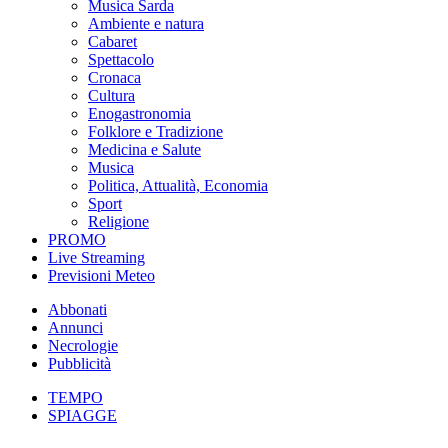
Musica Sarda
Ambiente e natura
Cabaret
Spettacolo
Cronaca
Cultura
Enogastronomia
Folklore e Tradizione
Medicina e Salute
Musica
Politica, Attualità, Economia
Sport
Religione
PROMO
Live Streaming
Previsioni Meteo
Abbonati
Annunci
Necrologie
Pubblicità
TEMPO
SPIAGGE