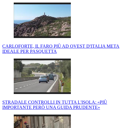
CARLOFORTE, IL FARO PIÙ AD OVEST D'ITALIA META
IDEALE PER PASQUETTA
STRADALE CONTROLLI IN TUTTA L'ISOLA: «PIÙ
IMPORTANTE PERÒ UNA GUIDA PRUDENTE»