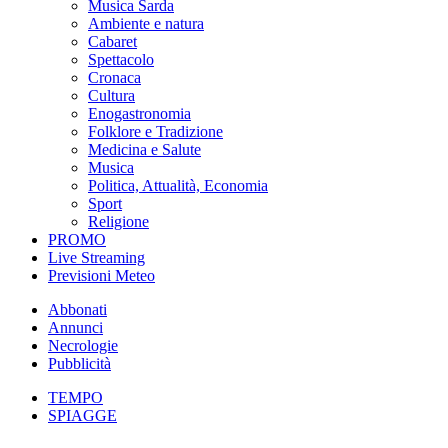
Musica Sarda
Ambiente e natura
Cabaret
Spettacolo
Cronaca
Cultura
Enogastronomia
Folklore e Tradizione
Medicina e Salute
Musica
Politica, Attualità, Economia
Sport
Religione
PROMO
Live Streaming
Previsioni Meteo
Abbonati
Annunci
Necrologie
Pubblicità
TEMPO
SPIAGGE