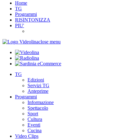
Home
TG
Programmi
RISINTONIZZA
PIU'
close menu
TG
Edizioni
Servizi TG
Anteprime
Programmi
Informazione
Spettacolo
Sport
Cultura
Eventi
Cucina
Video Clips