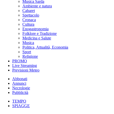
Musica Sarda
Ambiente e natura
Cabaret
Spettacolo
Cronaca
Cultura
Enogastronomia
Folklore e Tradizione
Medicina e Salute
Musica
Politica, Attualità, Economia
Sport
Religione
PROMO
Live Streaming
Previsioni Meteo
Abbonati
Annunci
Necrologie
Pubblicità
TEMPO
SPIAGGE