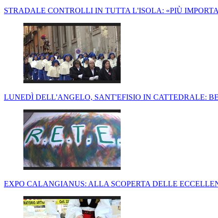
STRADALE CONTROLLI IN TUTTA L'ISOLA: «PIÙ IMPOR
LUNEDÌ DELL'ANGELO, SANT'EFISIO IN CATTEDRALE: B
EXPO CALANGIANUS: ALLA SCOPERTA DELLE ECCELLENZE 