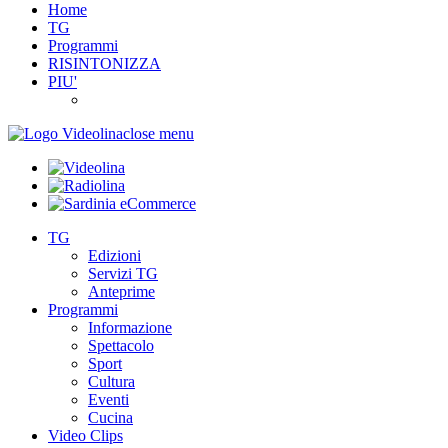
Home
TG
Programmi
RISINTONIZZA
PIU'
close menu
TG
Edizioni
Servizi TG
Anteprime
Programmi
Informazione
Spettacolo
Sport
Cultura
Eventi
Cucina
Video Clips