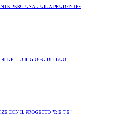
TANTE PERÒ UNA GUIDA PRUDENTE»
ENEDETTO IL GIOGO DEI BUOI
CON IL PROGETTO ''R.E.T.E.''