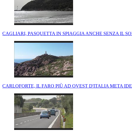
CAGLIARI, PASQUETTA IN SPIAGGIA ANCHE SENZA IL SO
CARLOFORTE, IL FARO PIÙ AD OVEST D'ITALIA META I