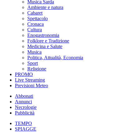
Musica Sarda
Ambiente e natura
Cabaret
Spettacolo
Cronaca
Cultura
Enogastronomia
Folklore e Tradizione
Medicina e Salute
Musica
Politica, Attualità, Economia
Sport
Religione
PROMO
Live Streaming
Previsioni Meteo
Abbonati
Annunci
Necrologie
Pubblicità
TEMPO
SPIAGGE