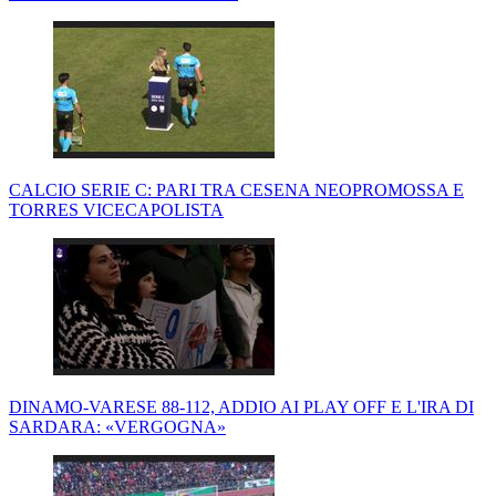
CALCIO SERIE C: PARI TRA CESENA NEOPROMOSSA E
TORRES VICECAPOLISTA
DINAMO-VARESE 88-112, ADDIO AI PLAY OFF E L'IRA DI
SARDARA: «VERGOGNA»