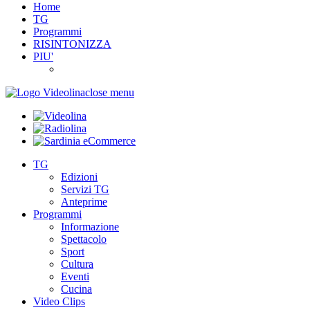
Home
TG
Programmi
RISINTONIZZA
PIU'
close menu
TG
Edizioni
Servizi TG
Anteprime
Programmi
Informazione
Spettacolo
Sport
Cultura
Eventi
Cucina
Video Clips