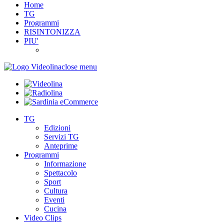
Home
TG
Programmi
RISINTONIZZA
PIU'
close menu
TG
Edizioni
Servizi TG
Anteprime
Programmi
Informazione
Spettacolo
Sport
Cultura
Eventi
Cucina
Video Clips