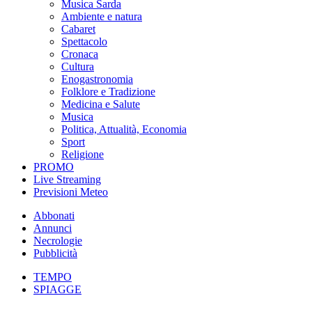
Musica Sarda
Ambiente e natura
Cabaret
Spettacolo
Cronaca
Cultura
Enogastronomia
Folklore e Tradizione
Medicina e Salute
Musica
Politica, Attualità, Economia
Sport
Religione
PROMO
Live Streaming
Previsioni Meteo
Abbonati
Annunci
Necrologie
Pubblicità
TEMPO
SPIAGGE