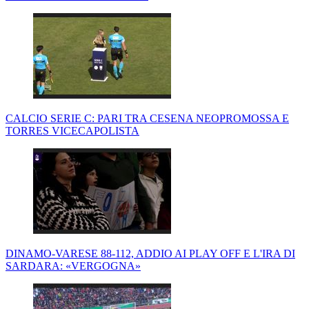
CALCIO SERIE C: PARI TRA CESENA NEOPROMOSSA E
TORRES VICECAPOLISTA
DINAMO-VARESE 88-112, ADDIO AI PLAY OFF E L'IRA DI
SARDARA: «VERGOGNA»