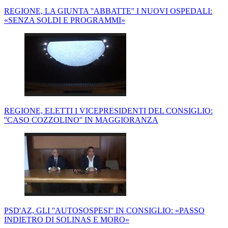
REGIONE, LA GIUNTA ''ABBATTE'' I NUOVI OSPEDALI:
«SENZA SOLDI E PROGRAMMI»
REGIONE, ELETTI I VICEPRESIDENTI DEL CONSIGLIO:
''CASO COZZOLINO'' IN MAGGIORANZA
PSD'AZ, GLI ''AUTOSOSPESI'' IN CONSIGLIO: «PASSO
INDIETRO DI SOLINAS E MORO»