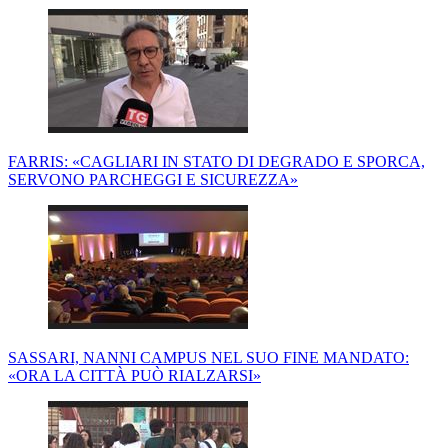
FARRIS: «CAGLIARI IN STATO DI DEGRADO E SPORCA,
SERVONO PARCHEGGI E SICUREZZA»
SASSARI, NANNI CAMPUS NEL SUO FINE MANDATO:
«ORA LA CITTÀ PUÒ RIALZARSI»