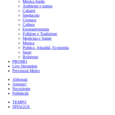
Musica Sarda
Ambiente e natura
Cabaret
Spettacolo
Cronaca
Cultura
Enogastronomia
Folklore e Tradizione
Medicina e Salute
Musica
Politica, Attualità, Economia
Sport
Religione
PROMO
Live Streaming
Previsioni Meteo
Abbonati
Annunci
Necrologie
Pubblicità
TEMPO
SPIAGGE