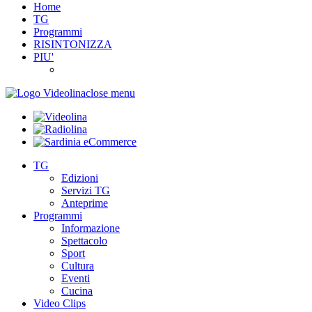
Home
TG
Programmi
RISINTONIZZA
PIU'
close menu
TG
Edizioni
Servizi TG
Anteprime
Programmi
Informazione
Spettacolo
Sport
Cultura
Eventi
Cucina
Video Clips