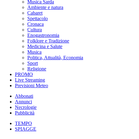
Musica Sarda
Ambiente e natura
Cabaret
Spettacolo
Cronaca
Cultura
Enogastronomia
Folklore e Tradizione
Medicina e Salute
Musica
Politica, Attualità, Economia
Sport
Religione
PROMO
Live Streaming
Previsioni Meteo
Abbonati
Annunci
Necrologie
Pubblicità
TEMPO
SPIAGGE