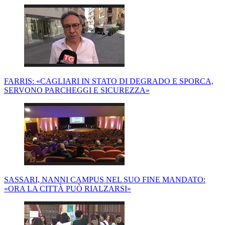
FARRIS: «CAGLIARI IN STATO DI DEGRADO E SPORCA,
SERVONO PARCHEGGI E SICUREZZA»
SASSARI, NANNI CAMPUS NEL SUO FINE MANDATO:
«ORA LA CITTÀ PUÒ RIALZARSI»