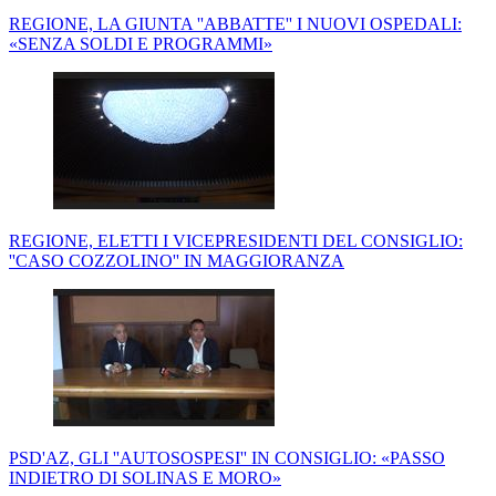
REGIONE, LA GIUNTA ''ABBATTE'' I NUOVI OSPEDALI:
«SENZA SOLDI E PROGRAMMI»
REGIONE, ELETTI I VICEPRESIDENTI DEL CONSIGLIO:
''CASO COZZOLINO'' IN MAGGIORANZA
PSD'AZ, GLI ''AUTOSOSPESI'' IN CONSIGLIO: «PASSO
INDIETRO DI SOLINAS E MORO»