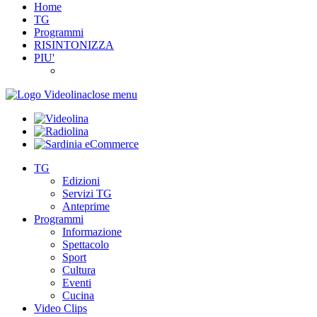
Home
TG
Programmi
RISINTONIZZA
PIU'
close menu
TG
Edizioni
Servizi TG
Anteprime
Programmi
Informazione
Spettacolo
Sport
Cultura
Eventi
Cucina
Video Clips