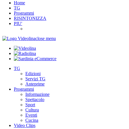
Home
TG
Programmi
RISINTONIZZA
PIU'
close menu
TG
Edizioni
Servizi TG
Anteprime
Programmi
Informazione
Spettacolo
Sport
Cultura
Eventi
Cucina
Video Clips