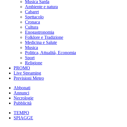
Musica Sarda
Ambiente e natura
Cabaret
Spettacolo
Cronaca
Cultura
Enogastronomia
Folklore e Tradizione
Medicina e Salute
Musica
Politica, Attualità, Economia
Sport
Religione
PROMO
Live Streaming
Previsioni Meteo
Abbonati
Annunci
Necrologie
Pubblicità
TEMPO
SPIAGGE