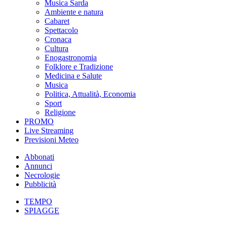
Musica Sarda
Ambiente e natura
Cabaret
Spettacolo
Cronaca
Cultura
Enogastronomia
Folklore e Tradizione
Medicina e Salute
Musica
Politica, Attualità, Economia
Sport
Religione
PROMO
Live Streaming
Previsioni Meteo
Abbonati
Annunci
Necrologie
Pubblicità
TEMPO
SPIAGGE