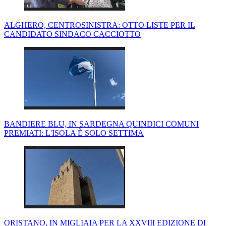
ALGHERO, CENTROSINISTRA: OTTO LISTE PER IL
CANDIDATO SINDACO CACCIOTTO
BANDIERE BLU, IN SARDEGNA QUINDICI COMUNI
PREMIATI: L'ISOLA È SOLO SETTIMA
ORISTANO, IN MIGLIAIA PER LA XXVIII EDIZIONE DI