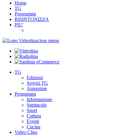
Home
TG
Programmi
RISINTONIZZA
PIU'
close menu
TG
Edizioni
Servizi TG
Anteprime
Programmi
Informazione
Spettacolo
Sport
Cultura
Eventi
Cucina
Video Clips