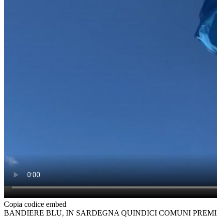
Copia codice embed
BANDIERE BLU, IN SARDEGNA QUINDICI COMUNI PREMIA