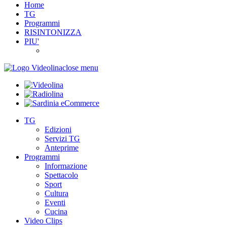
Home
TG
Programmi
RISINTONIZZA
PIU'
close menu
TG
Edizioni
Servizi TG
Anteprime
Programmi
Informazione
Spettacolo
Sport
Cultura
Eventi
Cucina
Video Clips