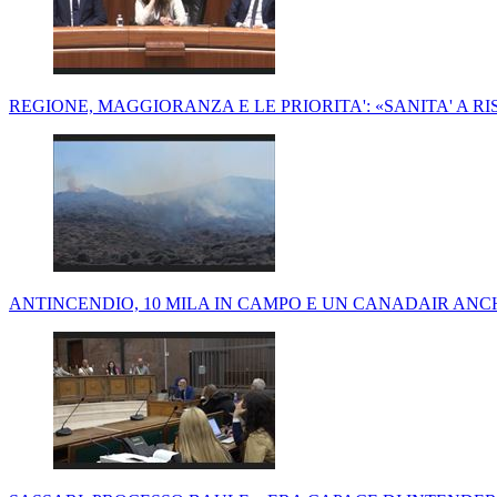
REGIONE, MAGGIORANZA E LE PRIORITA': «SANITA' A 
ANTINCENDIO, 10 MILA IN CAMPO E UN CANADAIR AN