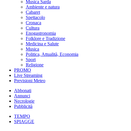
Musica Sarda
Ambiente e natura
Cabaret
Spettacolo
Cronaca
Cultura
Enogastronomia
Folklore e Tradizione
Medicina e Salute
Musica
Politica, Attualità, Economia
Sport
Religione
PROMO
Live Streaming
Previsioni Meteo
Abbonati
Annunci
Necrologie
Pubblicità
TEMPO
SPIAGGE