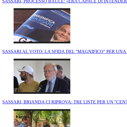
SASSARI, PROCESSO BAULE: «ERA CAPACE DI INTENDE
SASSARI AL VOTO: LA SFIDA DEL ''MAGNIFICO'' PER U
SASSARI, BRIANDA CI RIPROVA: TRE LISTE PER UN ''CE