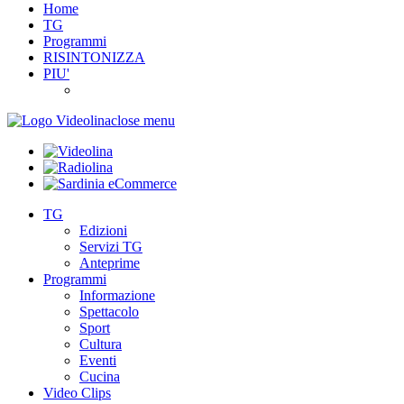
Home
TG
Programmi
RISINTONIZZA
PIU'
close menu
TG
Edizioni
Servizi TG
Anteprime
Programmi
Informazione
Spettacolo
Sport
Cultura
Eventi
Cucina
Video Clips