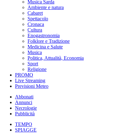
Musica Sarda
Ambiente e natura
Cabaret
Spettacolo
Cronaca
Cultura
Enogastronomia
Folklore e Tradizione
Medicina e Salute
Musica
Politica, Attualità, Economia
Sport
Religione
PROMO
Live Streaming
Previsioni Meteo
Abbonati
Annunci
Necrologie
Pubblicità
TEMPO
SPIAGGE