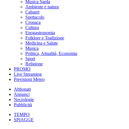
Musica Sarda
Ambiente e natura
Cabaret
Spettacolo
Cronaca
Cultura
Enogastronomia
Folklore e Tradizione
Medicina e Salute
Musica
Politica, Attualità, Economia
Sport
Religione
PROMO
Live Streaming
Previsioni Meteo
Abbonati
Annunci
Necrologie
Pubblicità
TEMPO
SPIAGGE