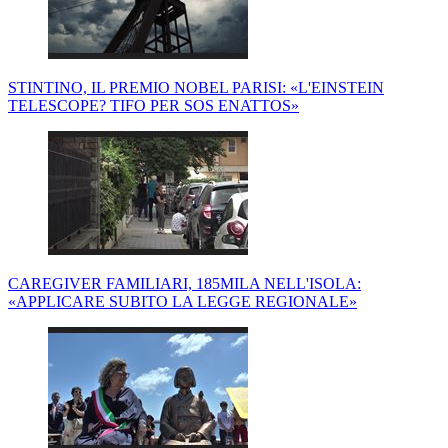
STINTINO, IL PREMIO NOBEL PARISI: «L'EINSTEIN
TELESCOPE? TIFO PER SOS ENATTOS»
CAREGIVER FAMILIARI, 185MILA NELL'ISOLA:
«APPLICARE SUBITO LA LEGGE REGIONALE»