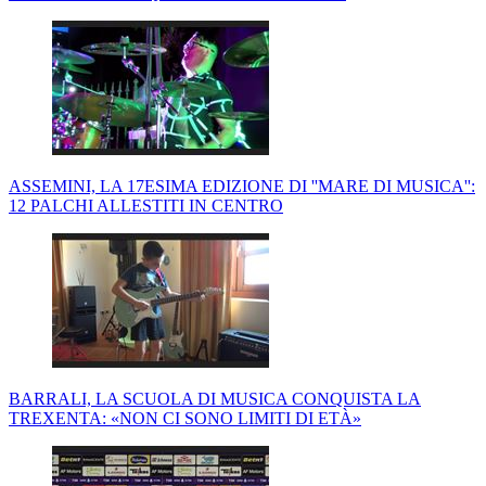
ASSEMINI, LA 17ESIMA EDIZIONE DI ''MARE DI MUSICA'':
12 PALCHI ALLESTITI IN CENTRO
BARRALI, LA SCUOLA DI MUSICA CONQUISTA LA
TREXENTA: «NON CI SONO LIMITI DI ETÀ»