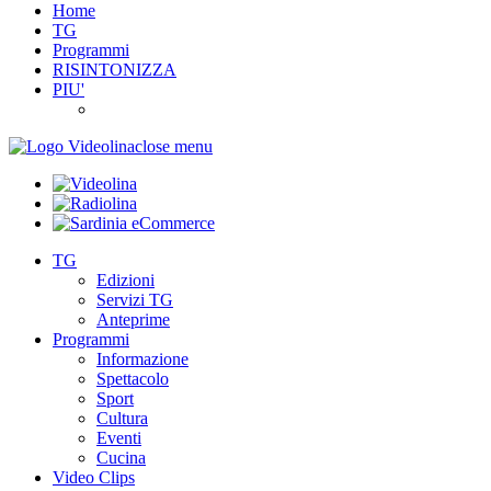
Home
TG
Programmi
RISINTONIZZA
PIU'
close menu
TG
Edizioni
Servizi TG
Anteprime
Programmi
Informazione
Spettacolo
Sport
Cultura
Eventi
Cucina
Video Clips