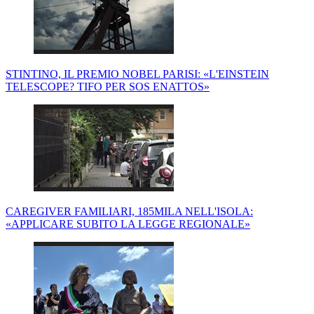
STINTINO, IL PREMIO NOBEL PARISI: «L'EINSTEIN
TELESCOPE? TIFO PER SOS ENATTOS»
CAREGIVER FAMILIARI, 185MILA NELL'ISOLA:
«APPLICARE SUBITO LA LEGGE REGIONALE»