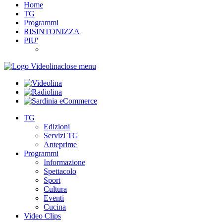
Home
TG
Programmi
RISINTONIZZA
PIU'
close menu
TG
Edizioni
Servizi TG
Anteprime
Programmi
Informazione
Spettacolo
Sport
Cultura
Eventi
Cucina
Video Clips