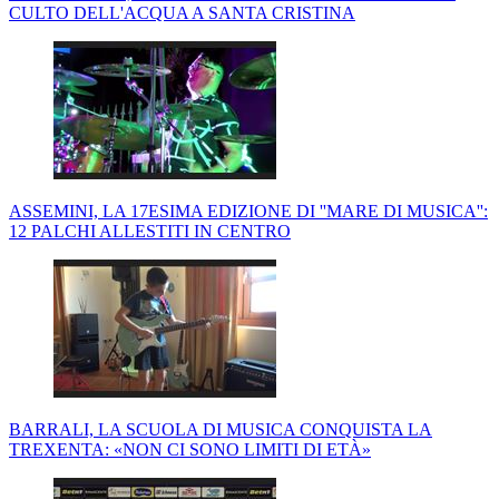
CULTO DELL'ACQUA A SANTA CRISTINA
ASSEMINI, LA 17ESIMA EDIZIONE DI ''MARE DI MUSICA'':
12 PALCHI ALLESTITI IN CENTRO
BARRALI, LA SCUOLA DI MUSICA CONQUISTA LA
TREXENTA: «NON CI SONO LIMITI DI ETÀ»