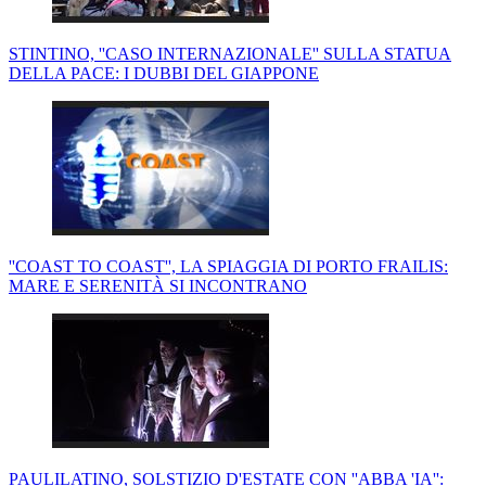
STINTINO, ''CASO INTERNAZIONALE'' SULLA STATUA
DELLA PACE: I DUBBI DEL GIAPPONE
''COAST TO COAST'', LA SPIAGGIA DI PORTO FRAILIS:
MARE E SERENITÀ SI INCONTRANO
PAULILATINO, SOLSTIZIO D'ESTATE CON ''ABBA 'IA'':