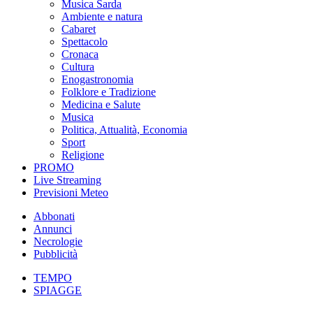
Musica Sarda
Ambiente e natura
Cabaret
Spettacolo
Cronaca
Cultura
Enogastronomia
Folklore e Tradizione
Medicina e Salute
Musica
Politica, Attualità, Economia
Sport
Religione
PROMO
Live Streaming
Previsioni Meteo
Abbonati
Annunci
Necrologie
Pubblicità
TEMPO
SPIAGGE