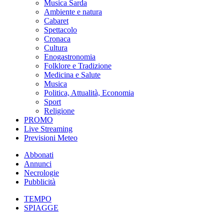
Musica Sarda
Ambiente e natura
Cabaret
Spettacolo
Cronaca
Cultura
Enogastronomia
Folklore e Tradizione
Medicina e Salute
Musica
Politica, Attualità, Economia
Sport
Religione
PROMO
Live Streaming
Previsioni Meteo
Abbonati
Annunci
Necrologie
Pubblicità
TEMPO
SPIAGGE