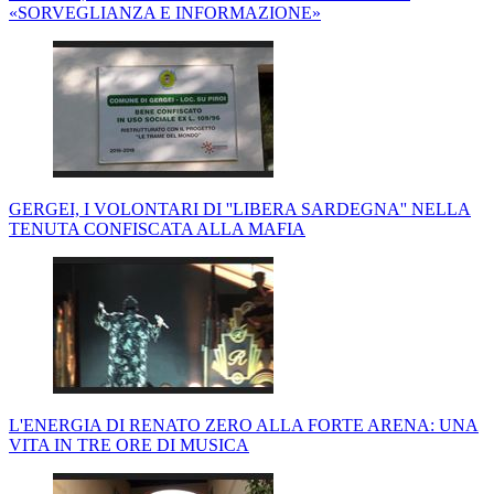
«SORVEGLIANZA E INFORMAZIONE»
GERGEI, I VOLONTARI DI ''LIBERA SARDEGNA'' NELLA
TENUTA CONFISCATA ALLA MAFIA
L'ENERGIA DI RENATO ZERO ALLA FORTE ARENA: UNA
VITA IN TRE ORE DI MUSICA