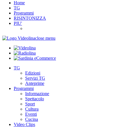
Home
TG
Programmi
RISINTONIZZA
PIU'
close menu
TG
Edizioni
Servizi TG
Anteprime
Programmi
Informazione
Spettacolo
Sport
Cultura
Eventi
Cucina
Video Clips