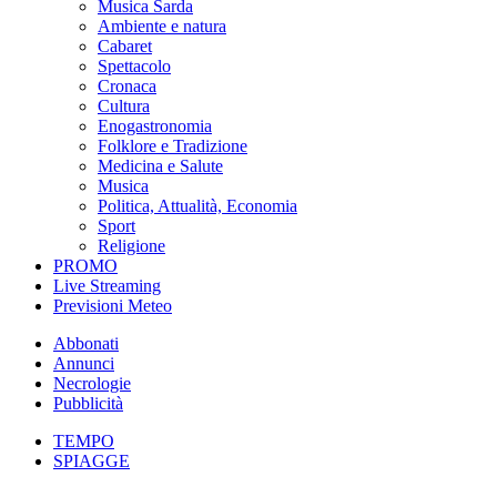
Musica Sarda
Ambiente e natura
Cabaret
Spettacolo
Cronaca
Cultura
Enogastronomia
Folklore e Tradizione
Medicina e Salute
Musica
Politica, Attualità, Economia
Sport
Religione
PROMO
Live Streaming
Previsioni Meteo
Abbonati
Annunci
Necrologie
Pubblicità
TEMPO
SPIAGGE