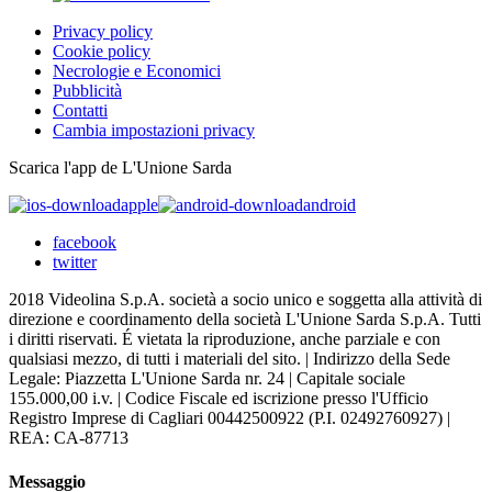
Privacy policy
Cookie policy
Necrologie e Economici
Pubblicità
Contatti
Cambia impostazioni privacy
Scarica l'app de L'Unione Sarda
apple
android
facebook
twitter
2018 Videolina S.p.A. società a socio unico e soggetta alla attività di
direzione e coordinamento della società L'Unione Sarda S.p.A. Tutti
i diritti riservati. É vietata la riproduzione, anche parziale e con
qualsiasi mezzo, di tutti i materiali del sito. | Indirizzo della Sede
Legale: Piazzetta L'Unione Sarda nr. 24 | Capitale sociale
155.000,00 i.v. | Codice Fiscale ed iscrizione presso l'Ufficio
Registro Imprese di Cagliari 00442500922 (P.I. 02492760927) |
REA: CA-87713
Messaggio