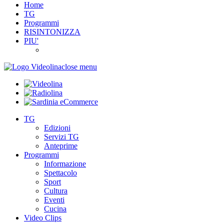
Home
TG
Programmi
RISINTONIZZA
PIU'
close menu
TG
Edizioni
Servizi TG
Anteprime
Programmi
Informazione
Spettacolo
Sport
Cultura
Eventi
Cucina
Video Clips