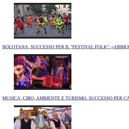
BOLOTANA, SUCCESSO PER IL ''FESTIVAL FOLK'': «ABB
MUSICA, CIBO, AMBIENTE E TURISMO. SUCCESSO PER 