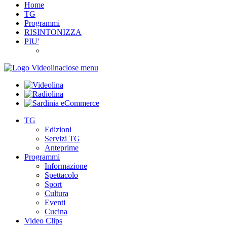
Home
TG
Programmi
RISINTONIZZA
PIU'
close menu
TG
Edizioni
Servizi TG
Anteprime
Programmi
Informazione
Spettacolo
Sport
Cultura
Eventi
Cucina
Video Clips