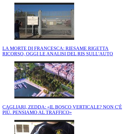
LA MORTE DI FRANCESCA: RIESAME RIGETTA
RICORSO, OGGI LE ANALISI DEL RIS SULL'AUTO
CAGLIARI, ZEDDA: «IL BOSCO VERTICALE? NON C'È
PIÙ. PENSIAMO AL TRAFFICO»