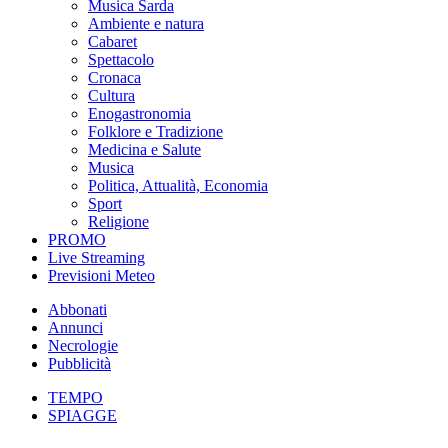
Musica Sarda
Ambiente e natura
Cabaret
Spettacolo
Cronaca
Cultura
Enogastronomia
Folklore e Tradizione
Medicina e Salute
Musica
Politica, Attualità, Economia
Sport
Religione
PROMO
Live Streaming
Previsioni Meteo
Abbonati
Annunci
Necrologie
Pubblicità
TEMPO
SPIAGGE