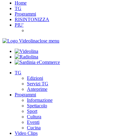
Home
TG
Programmi
RISINTONIZZA
PIU'
close menu
TG
Edizioni
Servizi TG
Anteprime
Programmi
Informazione
Spettacolo
Sport
Cultura
Eventi
Cucina
Video Clips