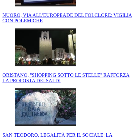
NUORO, VIA ALL'EUROPEADE DEL FOLCLORE: VIGILIA
CON POLEMICHE
ORISTANO, ''SHOPPING SOTTO LE STELLE'' RAFFORZA
LA PROPOSTA DEI SALDI
SAN TEODORO, LEGALITÀ PER IL SOCIALE: LA