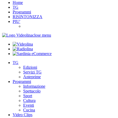
Home
TG
Programmi
RISINTONIZZA
PIU'
close menu
TG
Edizioni
Servizi TG
Anteprime
Programmi
Informazione
Spettacolo
Sport
Cultura
Eventi
Cucina
Video Clips