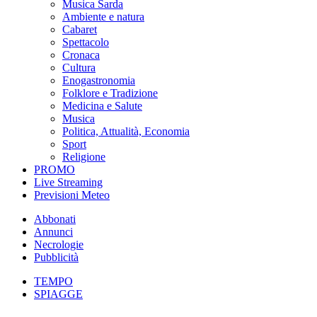
Musica Sarda
Ambiente e natura
Cabaret
Spettacolo
Cronaca
Cultura
Enogastronomia
Folklore e Tradizione
Medicina e Salute
Musica
Politica, Attualità, Economia
Sport
Religione
PROMO
Live Streaming
Previsioni Meteo
Abbonati
Annunci
Necrologie
Pubblicità
TEMPO
SPIAGGE