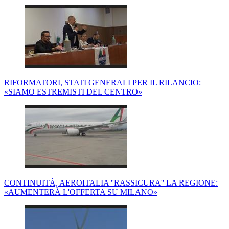
RIFORMATORI, STATI GENERALI PER IL RILANCIO:
«SIAMO ESTREMISTI DEL CENTRO»
CONTINUITÀ, AEROITALIA ''RASSICURA'' LA REGIONE:
«AUMENTERÀ L'OFFERTA SU MILANO»