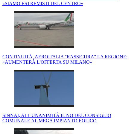
«SIAMO ESTREMISTI DEL CENTRO»
CONTINUITÀ, AEROITALIA ''RASSICURA'' LA REGIONE:
«AUMENTERÀ L'OFFERTA SU MILANO»
SINNAI, ALL'UNANIMITÀ IL NO DEL CONSIGLIO
COMUNALE AL MEGA IMPIANTO EOLICO