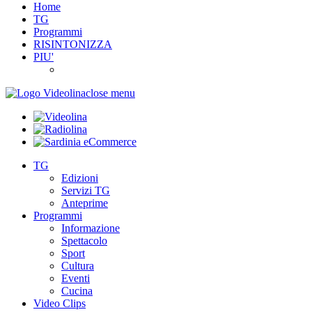
Home
TG
Programmi
RISINTONIZZA
PIU'
close menu
TG
Edizioni
Servizi TG
Anteprime
Programmi
Informazione
Spettacolo
Sport
Cultura
Eventi
Cucina
Video Clips