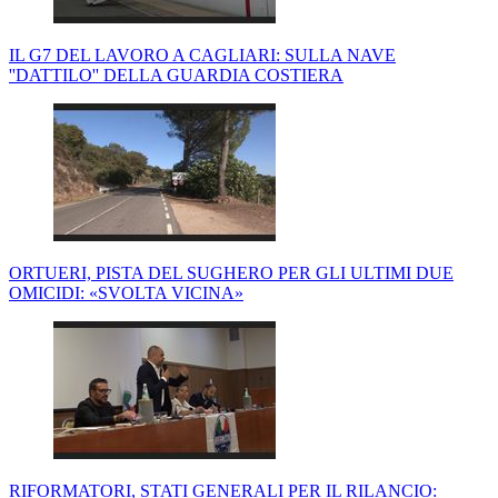
IL G7 DEL LAVORO A CAGLIARI: SULLA NAVE
''DATTILO'' DELLA GUARDIA COSTIERA
ORTUERI, PISTA DEL SUGHERO PER GLI ULTIMI DUE
OMICIDI: «SVOLTA VICINA»
RIFORMATORI, STATI GENERALI PER IL RILANCIO: