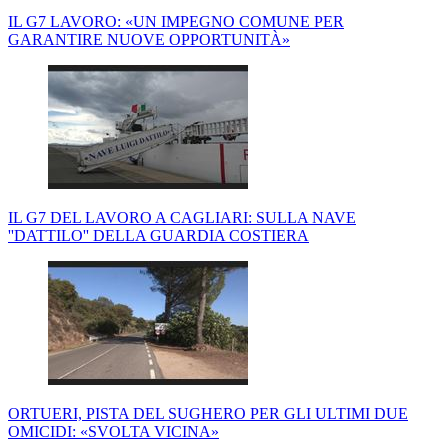
IL G7 LAVORO: «UN IMPEGNO COMUNE PER
GARANTIRE NUOVE OPPORTUNITÀ»
IL G7 DEL LAVORO A CAGLIARI: SULLA NAVE
''DATTILO'' DELLA GUARDIA COSTIERA
ORTUERI, PISTA DEL SUGHERO PER GLI ULTIMI DUE
OMICIDI: «SVOLTA VICINA»