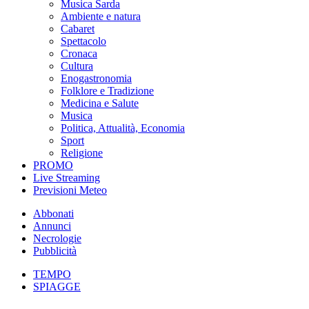
Musica Sarda
Ambiente e natura
Cabaret
Spettacolo
Cronaca
Cultura
Enogastronomia
Folklore e Tradizione
Medicina e Salute
Musica
Politica, Attualità, Economia
Sport
Religione
PROMO
Live Streaming
Previsioni Meteo
Abbonati
Annunci
Necrologie
Pubblicità
TEMPO
SPIAGGE