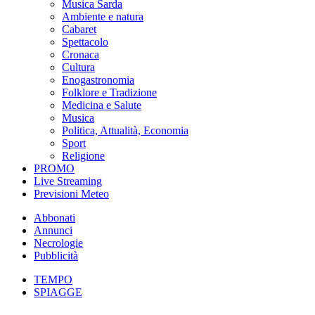
Musica Sarda
Ambiente e natura
Cabaret
Spettacolo
Cronaca
Cultura
Enogastronomia
Folklore e Tradizione
Medicina e Salute
Musica
Politica, Attualità, Economia
Sport
Religione
PROMO
Live Streaming
Previsioni Meteo
Abbonati
Annunci
Necrologie
Pubblicità
TEMPO
SPIAGGE