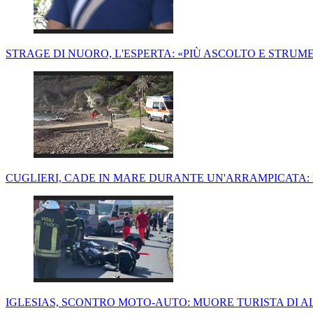
STRAGE DI NUORO, L'ESPERTA: «PIÙ ASCOLTO E STRUM
CUGLIERI, CADE IN MARE DURANTE UN'ARRAMPICATA:
IGLESIAS, SCONTRO MOTO-AUTO: MUORE TURISTA DI AL