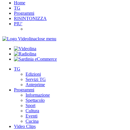
Home
TG
Programmi
RISINTONIZZA
PIU'
close menu
TG
Edizioni
Servizi TG
Anteprime
Programmi
Informazione
Spettacolo
Sport
Cultura
Eventi
Cucina
Video Clips