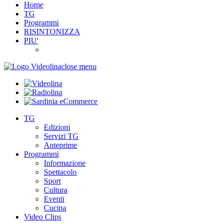
Home
TG
Programmi
RISINTONIZZA
PIU'
close menu
TG
Edizioni
Servizi TG
Anteprime
Programmi
Informazione
Spettacolo
Sport
Cultura
Eventi
Cucina
Video Clips