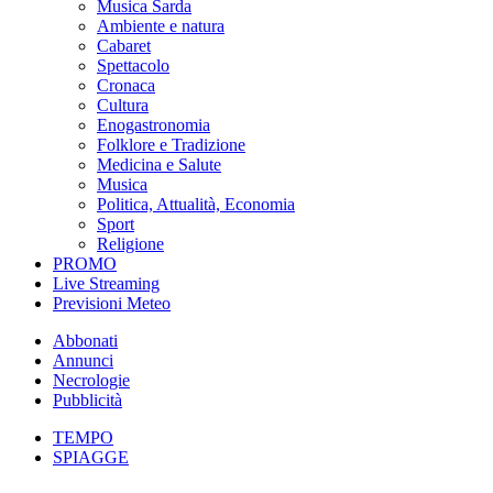
Musica Sarda
Ambiente e natura
Cabaret
Spettacolo
Cronaca
Cultura
Enogastronomia
Folklore e Tradizione
Medicina e Salute
Musica
Politica, Attualità, Economia
Sport
Religione
PROMO
Live Streaming
Previsioni Meteo
Abbonati
Annunci
Necrologie
Pubblicità
TEMPO
SPIAGGE