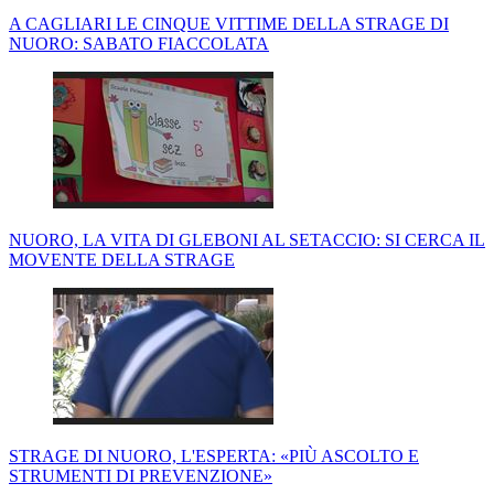
A CAGLIARI LE CINQUE VITTIME DELLA STRAGE DI
NUORO: SABATO FIACCOLATA
NUORO, LA VITA DI GLEBONI AL SETACCIO: SI CERCA IL
MOVENTE DELLA STRAGE
STRAGE DI NUORO, L'ESPERTA: «PIÙ ASCOLTO E
STRUMENTI DI PREVENZIONE»